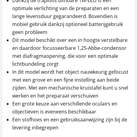
Dankzij de traploos dimbare 1W-LED is een
27,22 € incl. btw.
optimale verlichting van de preparaten en een
lange levensduur gegarandeerd. Bovendien is
mobiel gebruik dankzij optioneel batterijgebruik
geen probleem
Dit model beschikt over een in hoogte verstelbare
en daardoor focusseerbare 1,25-Abbe-condensor
met diafragmaopening, die voor een optimale
lichtbundeling zorgt
In dit model wordt het object nauwkeurig gefocust
met een grove en een fijne instelling aan beide
zijden. Met een mechanische kruistafel kunt u snel
werken en het preparaat verschuiven
Een grote keuze aan verschillende oculairs en
objectieven is eveneens beschikbaar
Een stofhoes en een gebruiksaanwijzing zijn bij de
levering inbegrepen