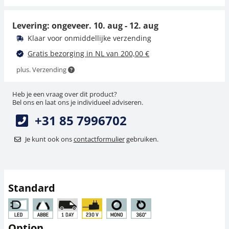
31,50 €
31,50 €
38,12 € incl. btw.
38,12 € incl. btw.
Levering: ongeveer.
10. aug - 12. aug
Klaar voor onmiddellijke verzending
Gratis bezorging in NL van 200,00 €
plus. Verzending
Heb je een vraag over dit product?
Bel ons en laat ons je individueel adviseren.
+31 85 7996702
Microscoop objectiev
Microscoopfilter
KERN OBB-A3206
KERN OBB-A3209
Je kunt ook ons
contactformulier
gebruiken.
49,50 €
22,50 €
59,89 € incl. btw.
27,22 € incl. btw.
Standard
Option