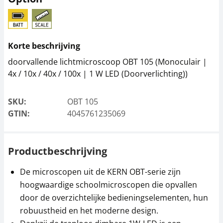
Microscoopfilter
Microscoopfilter
Korte beschrijving
KERN OBB-A3210
KERN OBB-A3211
doorvallende lichtmicroscoop OBT 105 (Monoculair |
22,50 €
22,50 €
4x / 10x / 40x / 100x | 1 W LED (Doorverlichting))
27,22 € incl. btw.
27,22 € incl. btw.
SKU:
OBT 105
GTIN:
4045761235069
Productbeschrijving
De microscopen uit de KERN OBT-serie zijn
hoogwaardige schoolmicroscopen die opvallen
Microscoopfilter
KERN OBB-A3212
door de overzichtelijke bedieningselementen, hun
robuustheid en het moderne design.
22,50 €