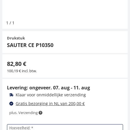
Hangende weegschalen
Orgelschalen
Weegschaal inclusief software
Spannings- en compressiebelastingcellen
Videomicroscopen
Toepassingen voor experts
Suiker
Newton-gewichten
Geluidsniveaumeter
1
/
1
Kraanweegschalen
Accessoires
Trekapparaten
Externe verlichting
Universele toepassingen
Kleurmeting
Drukstuk
Bankweegschaal
Microscoop camera's
Accessoires
SAUTER CE P10350
Accessoires
82,80 €
100,19 € incl. btw.
Levering: ongeveer.
07. aug - 11. aug
Klaar voor onmiddellijke verzending
Gratis bezorging in NL van 200,00 €
plus. Verzending
Hoeveelheid: