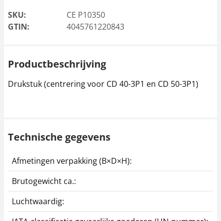
SKU:
CE P10350
GTIN:
4045761220843
Productbeschrijving
Drukstuk (centrering voor CD 40-3P1 en CD 50-3P1)
Technische gegevens
Afmetingen verpakking (B×D×H):
9
Brutogewicht ca.:
1
Luchtwaardig:
j