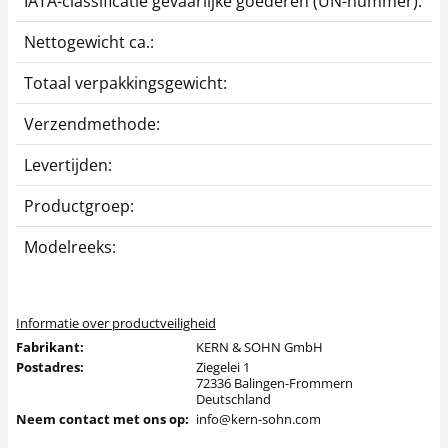
IATA-classificatie gevaarlijke goederen (UN-nummer):
G
Nettogewicht ca.:
1
Totaal verpakkingsgewicht:
4
Verzendmethode:
P
Levertijden:
1
Productgroep:
Z
Modelreeks:
C
Informatie over productveiligheid
Fabrikant:
KERN & SOHN GmbH
Postadres:
Ziegelei 1
72336 Balingen-Frommern
Deutschland
Neem contact met ons op:
info@kern-sohn.com