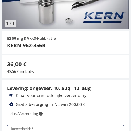
Hangende weegschalen
Orgelschalen
Weegschaal inclusief software
Spannings- en compressiebelastingcellen
Videomicroscopen
Toepassingen voor experts
Suiker
Newton-gewichten
Geluidsniveaumeter
Overig
1
/
1
Kraanweegschalen
Accessoires
Trekapparaten
Externe verlichting
Universele toepassingen
Kleurmeting
E2 50 mg DAkkS-kalibratie
Bankweegschaal
Microscoop camera's
Accessoires
KERN 962-356R
Accessoires
36,00 €
43,56 € incl. btw.
Levering: ongeveer.
10. aug - 12. aug
Klaar voor onmiddellijke verzending
Gratis bezorging in NL van 200,00 €
plus. Verzending
Hoeveelheid: