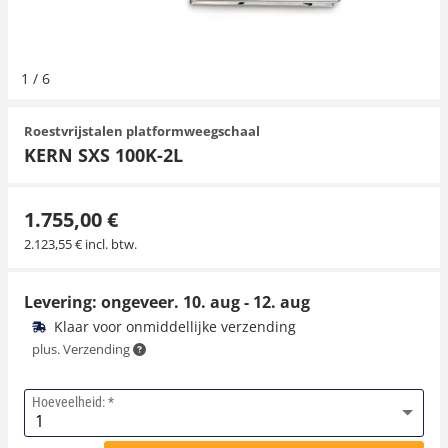
Hangende weegschalen
Orgelschalen
Spannings- en compressiebelastingcellen
Videomicroscopen
Toepassingen voor experts
Suiker
Newton-gewichten
Geluidsniveaumeter
Overig
1
/
6
Kraanweegschalen
Trekapparaten
Externe verlichting
Universele toepassingen
Kleurmeting
Roestvrijstalen platformweegschaal
Bankweegschaal
Microscoop camera's
Accessoires
KERN SXS 100K-2L
Accessoires
1.755,00 €
2.123,55 € incl. btw.
Levering: ongeveer.
10. aug - 12. aug
Klaar voor onmiddellijke verzending
plus. Verzending
Hoeveelheid: