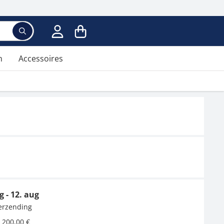
Voer een zoekterm in; er verschijnen suggesties ter
n
Accessoires
g - 12. aug
verzending
 200,00 €