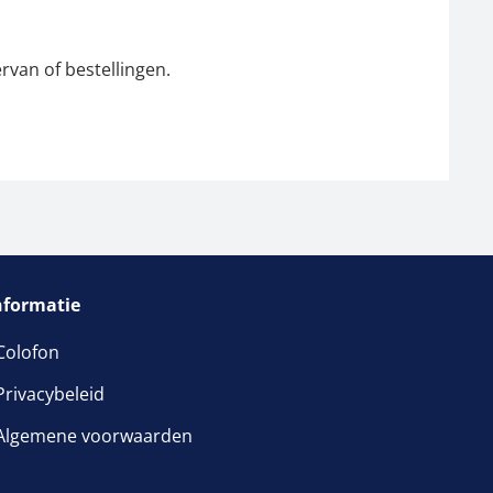
rvan of bestellingen.
nformatie
Colofon
Privacybeleid
Algemene voorwaarden
venster geopend