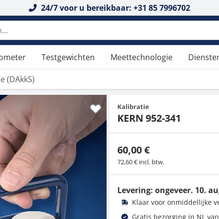
24/7 voor u bereikbaar: +31 85 7996702
n doorzoeken
tometer
Testgewichten
Meettechnologie
Dienste
tie (DAkkS)
Kalibratie
KERN 952-341
60,00 €
72,60 € incl. btw.
Levering: ongeveer.
10. au
Klaar voor onmiddellijke 
Gratis bezorging in NL van