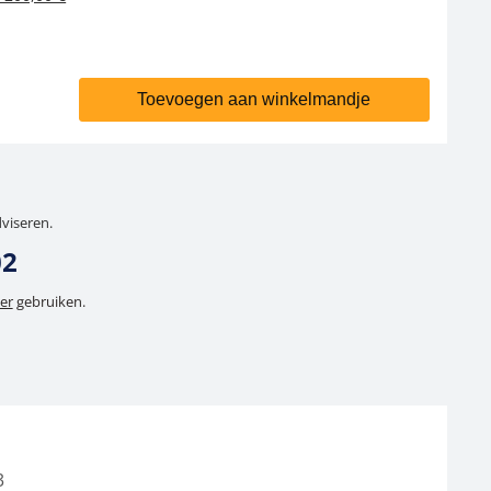
Toevoegen aan winkelmandje
dviseren.
02
er
gebruiken.
3