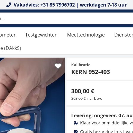
Vakadvies: +31 85 7996702 | werkdagen 7-18 uur
tometer
Testgewichten
Meettechnologie
Dienste
tie (DAkkS)
Kalibratie
KERN 952-403
300,00 €
363,00 € incl. btw.
Levering: ongeveer.
07. au
Klaar voor onmiddellijke 
Gratis bezorging in NL van