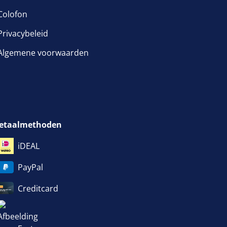
Colofon
Privacybeleid
Algemene voorwaarden
etaalmethoden
iDEAL
PayPal
Creditcard