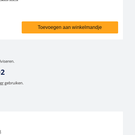
Toevoegen aan winkelmandje
dviseren.
02
er
gebruiken.
8