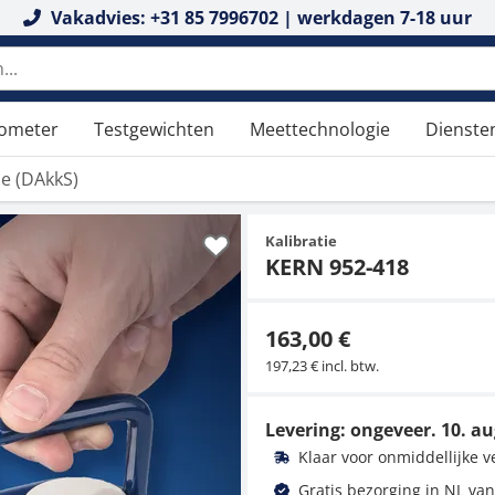
Vakadvies: +31 85 7996702 | werkdagen 7-18 uur
tometer
Testgewichten
Meettechnologie
Dienste
tie (DAkkS)
Kalibratie
KERN 952-418
163,00 €
197,23 € incl. btw.
Levering: ongeveer.
10. au
Klaar voor onmiddellijke 
Gratis bezorging in NL van