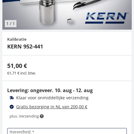
Hangende weegschalen
Orgelschalen
Weegschaal inclusief software
Spannings- en compressiebelastingcellen
Videomicroscopen
Toepassingen voor experts
Suiker
Newton-gewichten
Geluidsniveaumeter
Overig
1
/
1
Kraanweegschalen
Accessoires
Trekapparaten
Externe verlichting
Universele toepassingen
Kleurmeting
Kalibratie
Bankweegschaal
Microscoop camera's
Accessoires
KERN 952-441
Accessoires
51,00 €
61,71 € incl. btw.
Levering: ongeveer.
10. aug - 12. aug
Klaar voor onmiddellijke verzending
Gratis bezorging in NL van 200,00 €
plus. Verzending
Hoeveelheid: