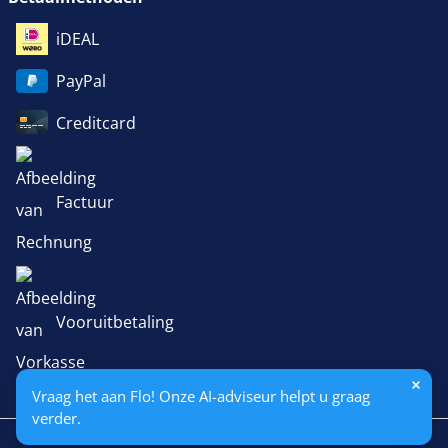
iDEAL
PayPal
Creditcard
Factuur
Vooruitbetaling
Vraag het aan Flo! Onze AI-adviseur helpt u graag
verder.