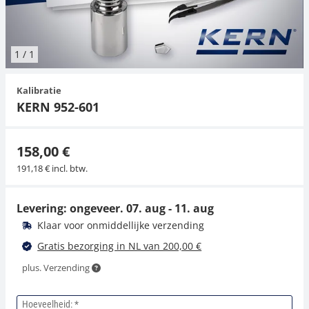
Hangende weegschalen
Orgelschalen
Weegschaal inclusief software
Spannings- en compressiebelastingcellen
Videomicroscopen
Toepassingen voor experts
Suiker
Newton-gewichten
Geluidsniveaumeter
Overig
1
/
1
Kraanweegschalen
Accessoires
Trekapparaten
Externe verlichting
Universele toepassingen
Kleurmeting
Kalibratie
Bankweegschaal
Microscoop camera's
Accessoires
KERN 952-601
Accessoires
158,00 €
191,18 € incl. btw.
Levering: ongeveer.
07. aug - 11. aug
Klaar voor onmiddellijke verzending
Gratis bezorging in NL van 200,00 €
plus. Verzending
Hoeveelheid: