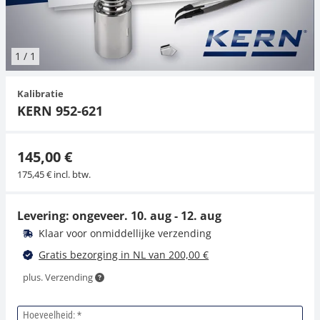
Hangende weegschalen
Orgelschalen
Weegschaal inclusief software
Spannings- en compressiebelastingcellen
Videomicroscopen
Toepassingen voor experts
Suiker
Newton-gewichten
Geluidsniveaumeter
Overig
1
/
1
Kraanweegschalen
Accessoires
Trekapparaten
Externe verlichting
Universele toepassingen
Kleurmeting
Kalibratie
Bankweegschaal
Microscoop camera's
Accessoires
KERN 952-621
Accessoires
145,00 €
175,45 € incl. btw.
Levering: ongeveer.
10. aug - 12. aug
Klaar voor onmiddellijke verzending
Gratis bezorging in NL van 200,00 €
plus. Verzending
Hoeveelheid: