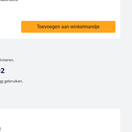
Toevoegen aan winkelmandje
dviseren.
02
er
gebruiken.
2