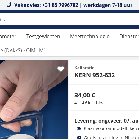
Vakadvies: +31 85 7996702 | werkdagen 7-18 uur
tometer
Testgewichten
Meettechnologie
Dienste
tie (DAkkS)
›
OIML M1
Kalibratie
KERN 952-632
34,00 €
41,14 € incl. btw.
Levering: ongeveer.
07. au
Klaar voor onmiddellijke 
Gratis bezorging in NL van