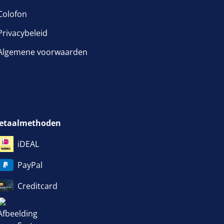
Colofon
Privacybeleid
Algemene voorwaarden
etaalmethoden
iDEAL
PayPal
Creditcard