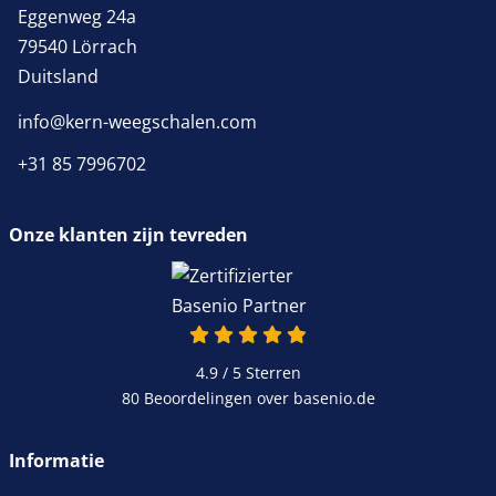
Eggenweg 24a
79540 Lörrach
Duitsland
info@kern-weegschalen.com
+31 85 7996702
Onze klanten zijn tevreden
4.9 van 5
4.9 / 5
Sterren
80 Beoordelingen over basenio.de
wordt in een nieuw venster 
Informatie