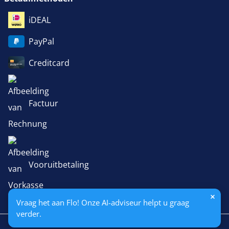
iDEAL
PayPal
Creditcard
Factuur
Vooruitbetaling
Vraag het aan Flo! Onze AI-adviseur helpt u graag
verder.