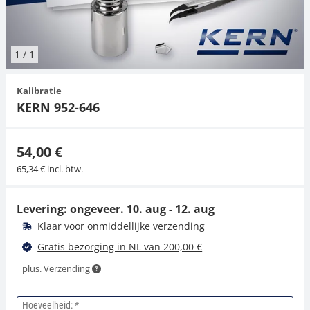
Hangende weegschalen
Orgelschalen
Weegschaal inclusief software
Spannings- en compressiebelastingcellen
Videomicroscopen
Toepassingen voor experts
Suiker
Newton-gewichten
Geluidsniveaumeter
Overig
1
/
1
Kraanweegschalen
Accessoires
Trekapparaten
Externe verlichting
Universele toepassingen
Kleurmeting
Kalibratie
Bankweegschaal
Microscoop camera's
Accessoires
KERN 952-646
Accessoires
54,00 €
65,34 € incl. btw.
Levering: ongeveer.
10. aug - 12. aug
Klaar voor onmiddellijke verzending
Gratis bezorging in NL van 200,00 €
plus. Verzending
Hoeveelheid: