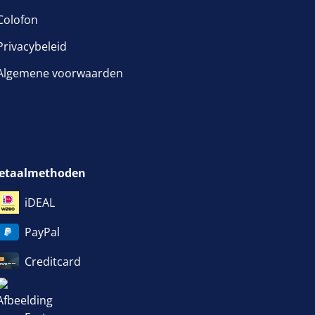
Colofon
Privacybeleid
Algemene voorwaarden
etaalmethoden
iDEAL
PayPal
Creditcard