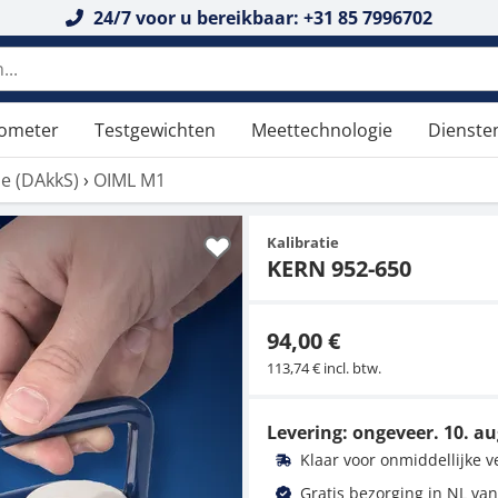
24/7 voor u bereikbaar: +31 85 7996702
tometer
Testgewichten
Meettechnologie
Dienste
tie (DAkkS)
›
OIML M1
Kalibratie
KERN 952-650
94,00 €
113,74 € incl. btw.
Levering: ongeveer.
10. au
Klaar voor onmiddellijke 
Gratis bezorging in NL van