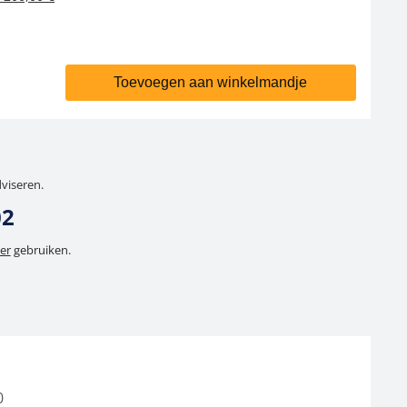
Toevoegen aan winkelmandje
dviseren.
02
er
gebruiken.
0