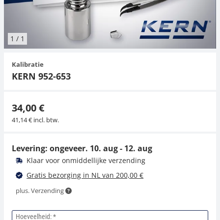
Hangende weegschalen
Orgelschalen
Weegschaal inclusief software
Spannings- en compressiebelastingcellen
Videomicroscopen
Toepassingen voor experts
Suiker
Newton-gewichten
Geluidsniveaumeter
Overig
1
/
1
Kraanweegschalen
Accessoires
Trekapparaten
Externe verlichting
Universele toepassingen
Kleurmeting
Kalibratie
Bankweegschaal
Microscoop camera's
Accessoires
KERN 952-653
Accessoires
34,00 €
41,14 € incl. btw.
Levering: ongeveer.
10. aug - 12. aug
Klaar voor onmiddellijke verzending
Gratis bezorging in NL van 200,00 €
plus. Verzending
Hoeveelheid: