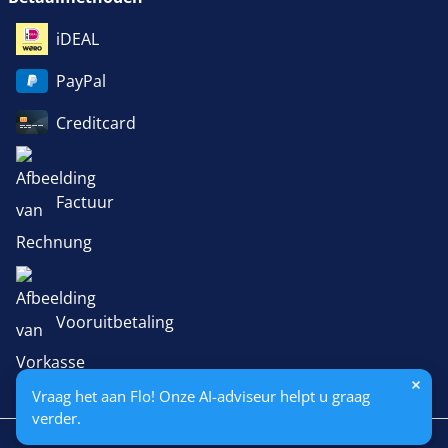
iDEAL
PayPal
Creditcard
Factuur
Vooruitbetaling
Vraag het aan Flo! Onze AI-adviseur helpt u graag
verder.