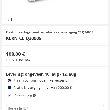
Hangende weegschalen
Orgelschalen
Weegschaal inclusief software
Spannings- en compressiebelastingcellen
Videomicroscopen
Toepassingen voor experts
Suiker
Newton-gewichten
Geluidsniveaumeter
1
/
1
Kraanweegschalen
Accessoires
Trekapparaten
Externe verlichting
Universele toepassingen
Kleurmeting
Elastomeerlager met anti-losraakbeveiliging CE Q34905
Bankweegschaal
Microscoop camera's
Accessoires
KERN CE Q30905
Accessoires
108,00 €
130,68 € incl. btw.
Levering: ongeveer.
10. aug - 12. aug
Klaar voor onmiddellijke verzending
Gratis bezorging in NL van 200,00 €
plus. Verzending
Hoeveelheid: