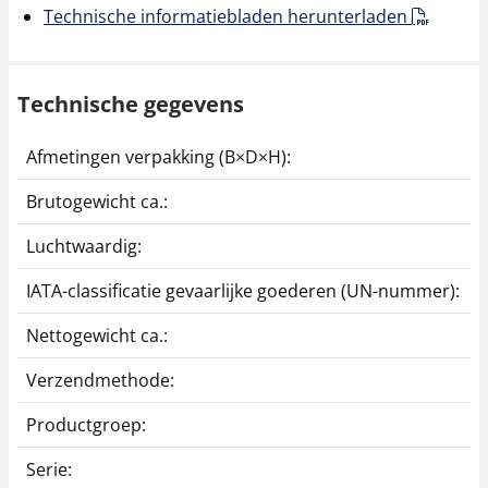
Technische informatiebladen herunterladen
Technische gegevens
Afmetingen verpakking (B×D×H):
1
Brutogewicht ca.:
0
Luchtwaardig:
j
IATA-classificatie gevaarlijke goederen (UN-nummer):
G
Nettogewicht ca.:
0
Verzendmethode:
P
Productgroep:
K
Serie:
3