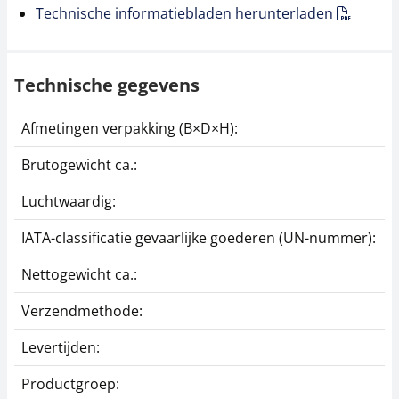
Technische informatiebladen herunterladen
Technische gegevens
Afmetingen verpakking (B×D×H):
1
Brutogewicht ca.:
0
Luchtwaardig:
j
IATA-classificatie gevaarlijke goederen (UN-nummer):
G
Nettogewicht ca.:
0
Verzendmethode:
P
Levertijden:
1
Productgroep:
H