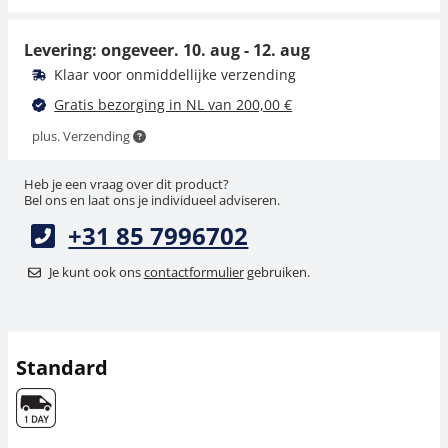
4,50 €
5,45 € incl. btw.
5,45 € incl. btw.
Levering: ongeveer.
10. aug - 12. aug
Klaar voor onmiddellijke verzending
Gratis bezorging in NL van 200,00 €
plus. Verzending
Heb je een vraag over dit product?
Bel ons en laat ons je individueel adviseren.
+31 85 7996702
Pincet KERN 335-240
Je kunt ook ons
contactformulier
gebruiken.
14,40 €
17,42 € incl. btw.
Standard