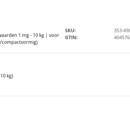
SKU:
353-49
aarden 1 mg - 10 kg | voor
GTIN:
404576
g/compactvormig)
10 kg)