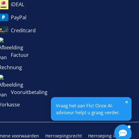
iDEAL
PayPal
Creditcard
Factuur
Vooruitbetaling
Vraag het aan Flo! Onze AI-
adviseur helpt u graag verder.
mene voorwaarden
Herroepingsrecht
Herroeping indienen