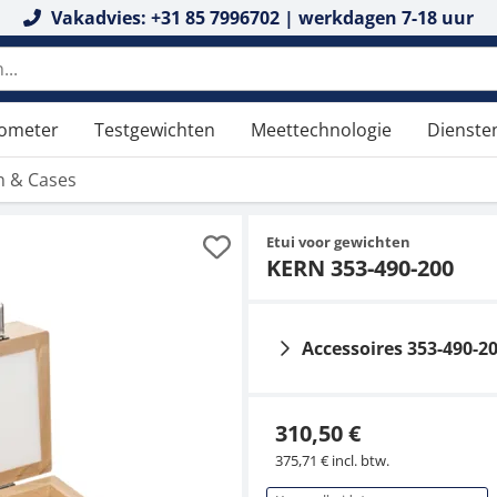
Vakadvies: +31 85 7996702 | werkdagen 7-18 uur
tometer
Testgewichten
Meettechnologie
Dienste
n & Cases
Etui voor gewichten
KERN 353-490-200
Accessoires 353-490-2
310,50 €
375,71 € incl. btw.