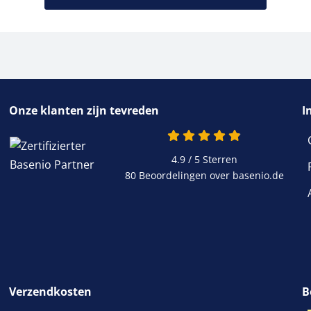
Onze klanten zijn tevreden
I
4.9 / 5
Sterren
80 Beoordelingen over basenio.de
Verzendkosten
B