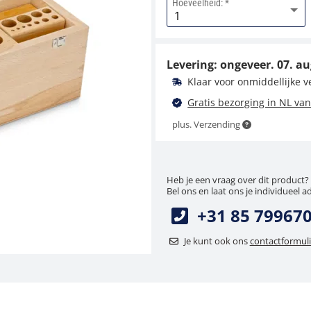
Hoeveelheid:
Handschoen KERN
317-280
Levering: ongeveer.
07. au
5,40 €
Klaar voor onmiddellijke 
6,53 € incl. btw.
Gratis bezorging in NL van
plus. Verzending
Heb je een vraag over dit product?
Bel ons en laat ons je individueel a
+31 85 79967
Pincet KERN 335-240
Je kunt ook ons
contactformuli
14,40 €
17,42 € incl. btw.