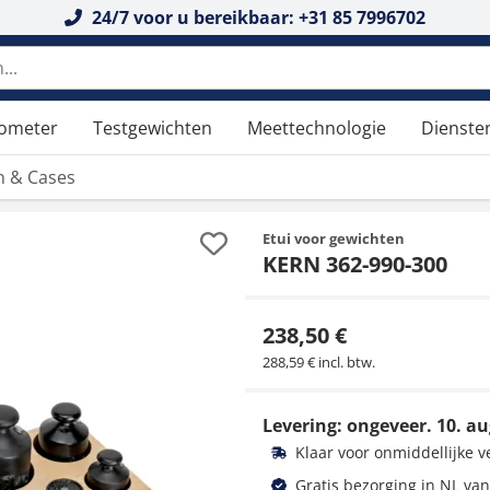
24/7 voor u bereikbaar: +31 85 7996702
n doorzoeken
tometer
Testgewichten
Meettechnologie
Dienste
n & Cases
Etui voor gewichten
KERN 362-990-300
238,50 €
288,59 € incl. btw.
Levering: ongeveer.
10. au
Klaar voor onmiddellijke 
Gratis bezorging in NL van