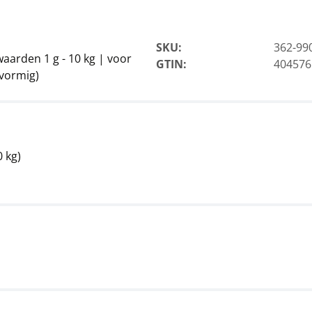
SKU:
362-99
aarden 1 g - 10 kg | voor
GTIN:
404576
vormig)
 kg)