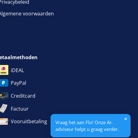
Privacybeleid
Algemene voorwaarden
venster geopend
etaalmethoden
iDEAL
PayPal
Creditcard
Factuur
Vooruitbetaling
Vraag het aan Flo! Onze AI-
adviseur helpt u graag verder.