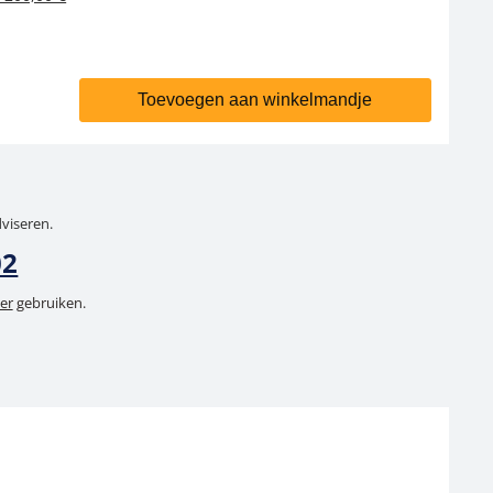
Toevoegen aan winkelmandje
dviseren.
02
er
gebruiken.