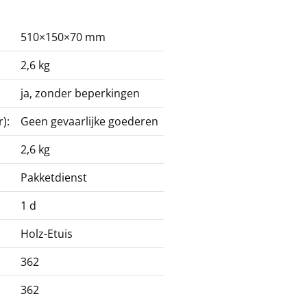
510×150×70 mm
2,6 kg
ja, zonder beperkingen
):
Geen gevaarlijke goederen
2,6 kg
Pakketdienst
1 d
Holz-Etuis
362
362