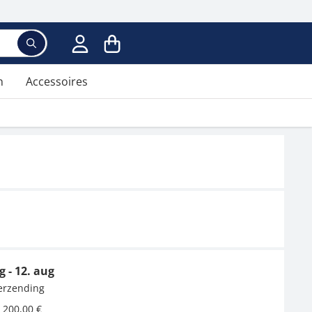
Voer een zoekterm in; er verschijnen suggesties ter
n
Accessoires
g - 12. aug
verzending
 200,00 €