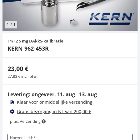
Hangende weegschalen
Orgelschalen
Weegschaal inclusief software
Spannings- en compressiebelastingcellen
Videomicroscopen
Toepassingen voor experts
Suiker
Newton-gewichten
Geluidsniveaumeter
Overig
1
/
1
Kraanweegschalen
Accessoires
Trekapparaten
Externe verlichting
Universele toepassingen
Kleurmeting
F1/F2 5 mg DAkkS-kalibratie
Bankweegschaal
Microscoop camera's
Accessoires
KERN 962-453R
Accessoires
23,00 €
27,83 € incl. btw.
Levering: ongeveer.
11. aug - 13. aug
Klaar voor onmiddellijke verzending
Gratis bezorging in NL van 200,00 €
plus. Verzending
Hoeveelheid: