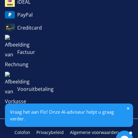
iDEAL
PayPal
Creditcard
Factuur
Vooruitbetaling
Vraag het aan Flo! Onze AI-adviseur helpt u graag
verder.
Colofon
Privacybeleid
Algemene voorwaarden