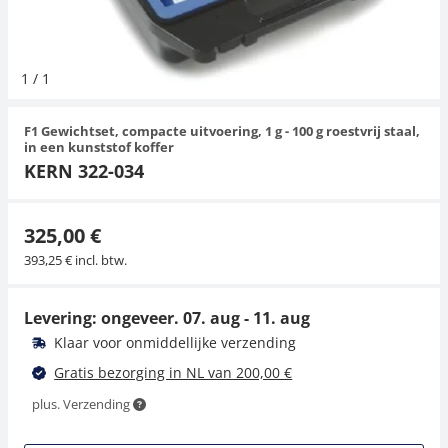
Hangende weegschalen
Orgelschalen
Weegschaal inclusief software
Spannings- en compressiebelastingcellen
Videomicroscopen
Toepassingen voor experts
Suiker
Newton-gewichten
Geluidsniveaumeter
Overig
1
/
1
Kraanweegschalen
Accessoires
Trekapparaten
Externe verlichting
Universele toepassingen
Kleurmeting
F1 Gewichtset, compacte uitvoering, 1 g - 100 g roestvrij staal,
Bankweegschaal
Microscoop camera's
Accessoires
in een kunststof koffer
KERN 322-034
Accessoires
325,00 €
393,25 € incl. btw.
Levering: ongeveer.
07. aug - 11. aug
Klaar voor onmiddellijke verzending
Gratis bezorging in NL van 200,00 €
plus. Verzending