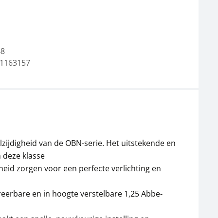
48
1163157
Fasecontrasteenheid
Fasecontrasteenheid
KERN OBB-A1396
KERN OBB-A1397
256,50 €
256,50 €
310,37 € incl. btw.
310,37 € incl. btw.
lzijdigheid van de OBN-serie. Het uitstekende en
 deze klasse
heid zorgen voor een perfecte verlichting en
reerbare en in hoogte verstelbare 1,25 Abbe-