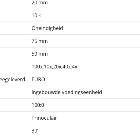
20 mm
Infinity PH-plan-
objectief KERN OBB-
A1392
10 ×
256,50 €
Oneindigheid
310,37 € incl. btw.
75 mm
50 mm
100x;10x;20x;40x;4x
eegeleverd:
EURO
Ingebouwde voedingseenheid
Microscoop oculair
KERN OBB-A1354
100:0
45,00 €
Trinoculair
54,45 € incl. btw.
30°