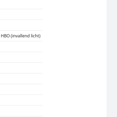
Fasecontrasteenheid
Microscoop objectiev
KERN OBB-A1237
KERN OBB-A1270
1.611,00 €
351,00 €
1.949,31 € incl. btw.
424,71 € incl. btw.
HBO (invallend licht)
Infinity PH-plan-
Microscoopbuis KERN
objectief KERN OBB-
OBB-A1382
A1390
513,00 €
166,50 €
620,73 € incl. btw.
201,47 € incl. btw.