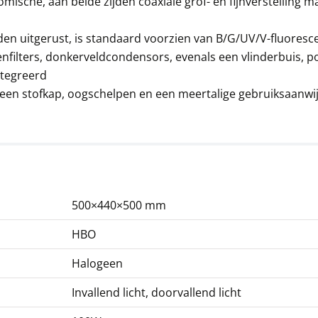
ische, aan beide zijden coaxiale grof- en fijnverstelling ma
Fasecontrasteenheid
KERN OBB-A1451
rden uitgerust, is standaard voorzien van B/G/UV/V-fluoresce
126,00 €
enfilters, donkerveldcondensors, evenals een vlinderbuis, po
152,46 € incl. btw.
tegreerd
, een stofkap, oogschelpen en een meertalige gebruiksaanwijz
500×440×500 mm
Microscoop oculair
KERN OBB-A1618
HBO
117,00 €
Halogeen
141,57 € incl. btw.
Invallend licht, doorvallend licht