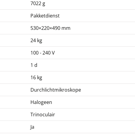
7022 g
Pakketdienst
530×220×490 mm
24 kg
Microscoopadapter
100 - 240 V
KERN OBB-A1140
99,00 €
1 d
119,79 € incl. btw.
16 kg
Durchlichtmikroskope
Halogeen
Trinoculair
Ja