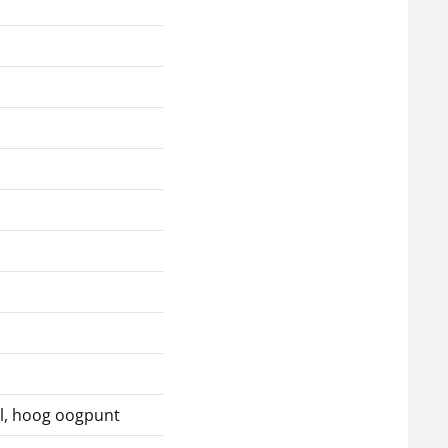
PH-schuifklep KERN
Infinity PH-plan-
OBB-A1452
objectief KERN OBB-
A1393
108,00 €
337,50 €
130,68 € incl. btw.
408,38 € incl. btw.
l, hoog oogpunt