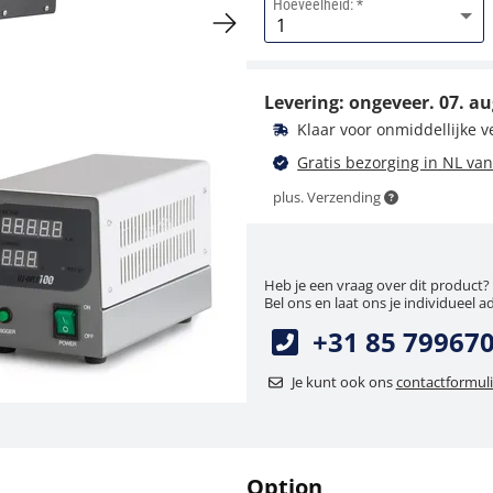
Hoeveelheid:
Voedingsadapter
KERN YKK-01
Levering: ongeveer.
07. au
44,10 €
Klaar voor onmiddellijke 
53,36 € incl. btw.
Gratis bezorging in NL van
plus. Verzending
Heb je een vraag over dit product?
Bel ons en laat ons je individueel a
+31 85 79967
Stofhoes KERN OBB-
Je kunt ook ons
contactformuli
A1389
31,50 €
38,12 € incl. btw.
Option