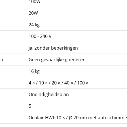
100W
20W
24 kg
100 - 240 V
PH-schuifklep KERN
ja, zonder beperkingen
OBB-A1453
108,00 €
):
Geen gevaarlijke goederen
130,68 € incl. btw.
16 kg
4 × / 10 × / 20 × / 40 × / 100 ×
Oneindigheidsplan
5
Oculair HWF 10 × / Ø 20mm met anti-schimme