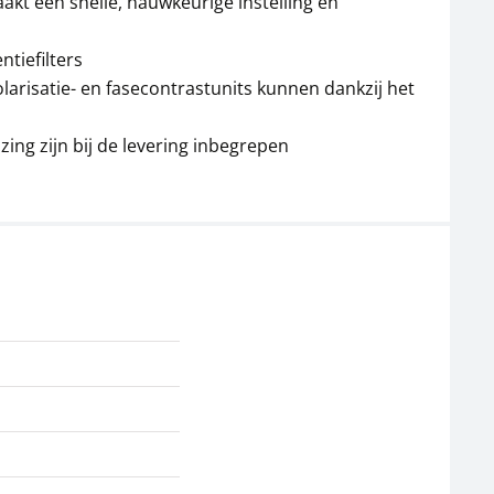
akt een snelle, nauwkeurige instelling en
Voedingsadapter
Voedingsadapter
KERN MLB-A09
KERN MLB-A07
ntiefilters
38,70 €
38,70 €
larisatie- en fasecontrastunits kunnen dankzij het
46,83 € incl. btw.
46,83 € incl. btw.
ing zijn bij de levering inbegrepen
Microscoop oculair
PH-schuifafsluiter
KERN OBB-A1617
KERN OBB-A1455
139,50 €
108,00 €
168,80 € incl. btw.
130,68 € incl. btw.