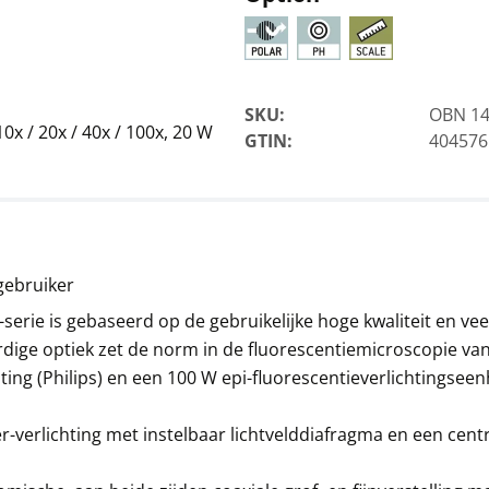
SKU:
OBN 1
0x / 20x / 40x / 100x, 20 W
GTIN:
404576
Microscoopcondensor
KERN OBB-A1421
261,00 €
315,81 € incl. btw.
gebruiker
rie is gebaseerd op de gebruikelijke hoge kwaliteit en vee
ige optiek zet de norm in de fluorescentiemicroscopie van
ng (Philips) en een 100 W epi-fluorescentieverlichtingseen
r-verlichting met instelbaar lichtvelddiafragma en een cent