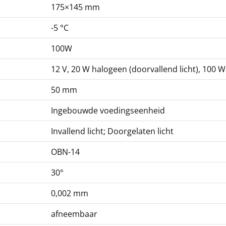
Fasecontrasteenheid
175×145 mm
KERN OBB-A1212
-5 °C
513,00 €
620,73 € incl. btw.
100W
12 V, 20 W halogeen (doorvallend licht), 100 W 
50 mm
Ingebouwde voedingseenheid
Invallend licht; Doorgelaten licht
Infinity PH-plan-
OBN-14
objectief KERN OBB-
A1391
30°
198,00 €
0,002 mm
239,58 € incl. btw.
afneembaar