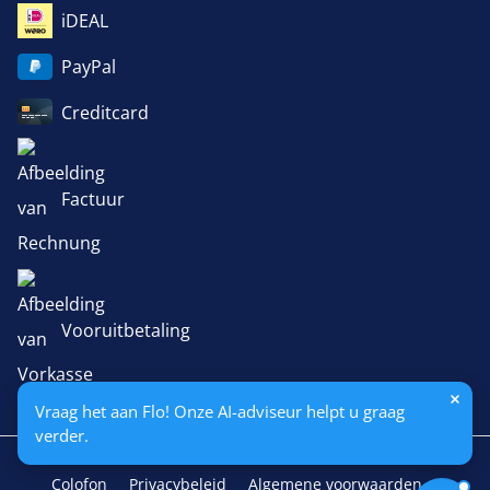
iDEAL
PayPal
Creditcard
Factuur
Vooruitbetaling
Vraag het aan Flo! Onze AI-adviseur helpt u graag
verder.
Colofon
Privacybeleid
Algemene voorwaarden