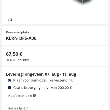
Hangende weegschalen
Orgelschalen
Weegschaal inclusief software
Spannings- en compressiebelastingcellen
Videomicroscopen
Toepassingen voor experts
Suiker
Newton-gewichten
Geluidsniveaumeter
Overig
1
/
2
Kraanweegschalen
Accessoires
Trekapparaten
Externe verlichting
Universele toepassingen
Kleurmeting
Paar voetplaten
Bankweegschaal
Microscoop camera's
Accessoires
KERN BFS-A06
Accessoires
67,50 €
81,68 € incl. btw.
Levering: ongeveer.
07. aug - 11. aug
Klaar voor onmiddellijke verzending
Gratis bezorging in NL van 200,00 €
plus. Verzending
Hoeveelheid: