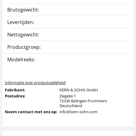
Brutogewicht:
0
Levertijden:
1
Nettogewicht:
0
Productgroep:
B
Modelreeks:
K
Informatie over productveiligheid
Fabrikant:
KERN & SOHN GmbH
Postadres:
Ziegelei 1
72336 Balingen-Frommern
Deutschland
Neem contact met ons op:
info@kern-sohn.com