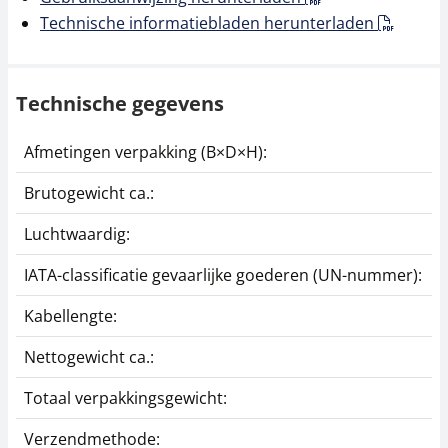
Technische informatiebladen herunterladen
Technische gegevens
Afmetingen verpakking (B×D×H):
1
Brutogewicht ca.:
0
Luchtwaardig:
j
IATA-classificatie gevaarlijke goederen (UN-nummer):
G
Kabellengte:
1
Nettogewicht ca.:
0
Totaal verpakkingsgewicht:
3
Verzendmethode:
P