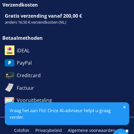
Verzendkosten
Gratis verzending vanaf 200,00 €
anders 16,50 € verzendkosten (NL)
Betaalmethoden
iDEAL
PayPal
Creditcard
Factuur
Vooruitbetaling
Vraag het aan Flo! Onze AI-adviseur helpt u graag
verder.
Colofon
Privacybeleid
Algemene voorwaarden