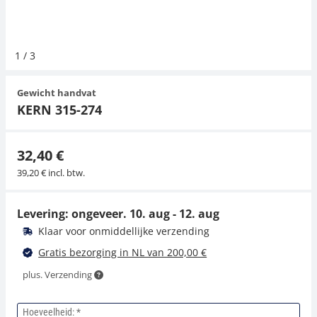
Hangende weegschalen
Orgelschalen
Weegschaal inclusief software
Spannings- en compressiebelastingcellen
Videomicroscopen
Toepassingen voor experts
Suiker
Newton-gewichten
Geluidsniveaumeter
Overig
1
/
3
Kraanweegschalen
Accessoires
Trekapparaten
Externe verlichting
Universele toepassingen
Kleurmeting
Gewicht handvat
Bankweegschaal
Microscoop camera's
Accessoires
KERN 315-274
Accessoires
32,40 €
39,20 € incl. btw.
Levering: ongeveer.
10. aug - 12. aug
Klaar voor onmiddellijke verzending
Gratis bezorging in NL van 200,00 €
plus. Verzending
Hoeveelheid: