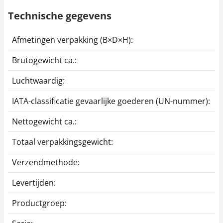
Technische gegevens
Afmetingen verpakking (B×D×H):
7
Brutogewicht ca.:
0
Luchtwaardig:
j
IATA-classificatie gevaarlijke goederen (UN-nummer):
G
Nettogewicht ca.:
0
Totaal verpakkingsgewicht:
1
Verzendmethode:
P
Levertijden:
1
Productgroep:
G