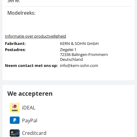
Serie:
3
Modelreeks:
3
Informatie over productveiligheid
Fabrikant:
KERN & SOHN GmbH
Postadres:
Ziegelei 1
72336 Balingen-Frommern
Deutschland
Neem contact met ons op:
info@kern-sohn.com
We accepteren
iDEAL
PayPal
Creditcard