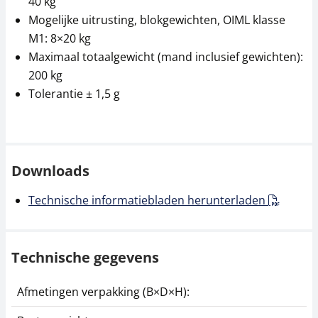
40 kg
Mogelijke uitrusting, blokgewichten, OIML klasse
M1: 8×20 kg
Maximaal totaalgewicht (mand inclusief gewichten):
200 kg
Tolerantie ± 1,5 g
Downloads
Technische informatiebladen herunterladen
Technische gegevens
Afmetingen verpakking (B×D×H):
1