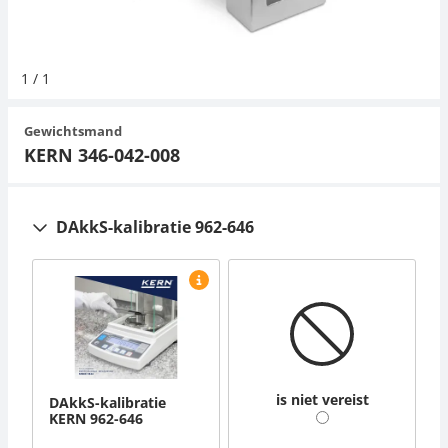
Hangende weegschalen
Orgelschalen
Weegschaal inclusief software
Spannings- en compressiebelastingcellen
Videomicroscopen
Toepassingen voor experts
Suiker
Newton-gewichten
Geluidsniveaumeter
Overig
1
/
1
Kraanweegschalen
Accessoires
Trekapparaten
Externe verlichting
Universele toepassingen
Kleurmeting
Gewichtsmand
Bankweegschaal
Microscoop camera's
Accessoires
KERN 346-042-008
Accessoires
DAkkS-kalibratie 962-646
is niet vereist
DAkkS-kalibratie
KERN 962-646