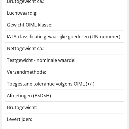
Brutogewicht ca.:
4
Luchtwaardig:
j
Gewicht OIML-klasse:
IATA-classificatie gevaarlijke goederen (UN-nummer):
G
Nettogewicht ca.:
4
Testgewicht - nominale waarde:
4
Verzendmethode:
E
Toegestane tolerantie volgens OIML (+/-):
1
Afmetingen (B×D×H):
7
Brutogewicht:
4
Levertijden:
2