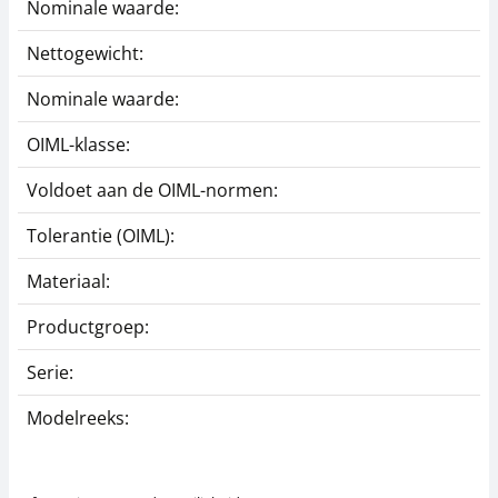
Nominale waarde:
4
Nettogewicht:
4
Nominale waarde:
4
OIML-klasse:
Voldoet aan de OIML-normen:
J
Tolerantie (OIML):
1
Materiaal:
R
Productgroep:
G
Serie:
3
Modelreeks:
3