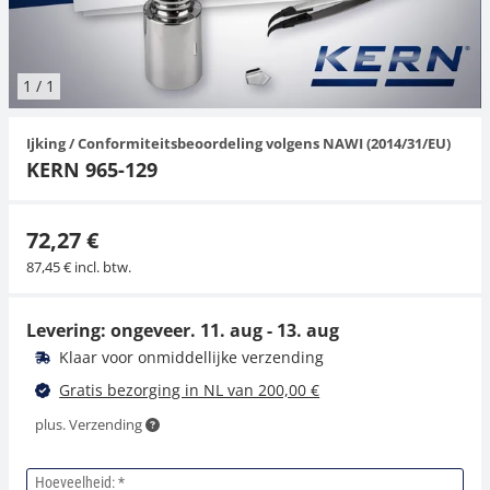
Hangende weegschalen
Orgelschalen
Weegschaal inclusief software
Spannings- en compressiebelastingcellen
Videomicroscopen
Toepassingen voor experts
Suiker
Newton-gewichten
Geluidsniveaumeter
Overig
1
/
1
Kraanweegschalen
Accessoires
Trekapparaten
Externe verlichting
Universele toepassingen
Kleurmeting
Ijking / Conformiteitsbeoordeling volgens NAWI (2014/31/EU)
Bankweegschaal
Microscoop camera's
Accessoires
KERN 965-129
Accessoires
72,27 €
87,45 € incl. btw.
Levering: ongeveer.
11. aug - 13. aug
Klaar voor onmiddellijke verzending
Gratis bezorging in NL van 200,00 €
plus. Verzending
Hoeveelheid: