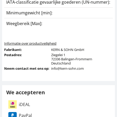
IATA-classificatie gevaarlijke goederen (UN-nummer):
G
Minimumgewicht [min]:
5
Weegbereik [Max]:
3
Informatie over productveiligheid
Fabrikant:
KERN & SOHN GmbH
Postadres:
Ziegelei 1
72336 Balingen-Frommern
Deutschland
Neem contact met ons op:
info@kern-sohn.com
We accepteren
iDEAL
PayPal