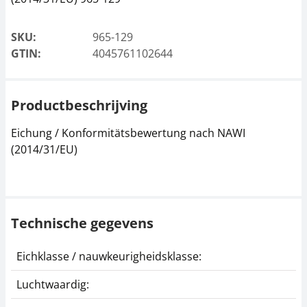
SKU:
965-129
GTIN:
4045761102644
Productbeschrijving
Eichung / Konformitätsbewertung nach NAWI
(2014/31/EU)
Technische gegevens
Eichklasse / nauwkeurigheidsklasse:
II
Luchtwaardig:
j