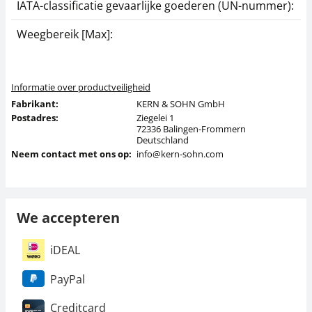
IATA-classificatie gevaarlijke goederen (UN-nummer):
G
Weegbereik [Max]:
5
Informatie over productveiligheid
Fabrikant:
KERN & SOHN GmbH
Postadres:
Ziegelei 1
72336 Balingen-Frommern
Deutschland
Neem contact met ons op:
info@kern-sohn.com
We accepteren
iDEAL
PayPal
Creditcard