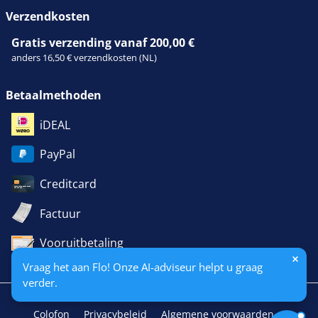
Verzendkosten
Gratis verzending vanaf 200,00 €
anders 16,50 € verzendkosten (NL)
Betaalmethoden
iDEAL
PayPal
Creditcard
Factuur
Vooruitbetaling
Vraag het aan Flo! Onze AI-adviseur helpt u graag
verder.
Colofon
Privacybeleid
Algemene voorwaarden