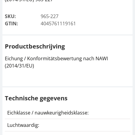
SKU:
965-227
GTIN:
4045761119161
Productbeschrijving
Eichung / Konformitätsbewertung nach NAWI
(2014/31/EU)
Technische gegevens
Eichklasse / nauwkeurigheidsklasse:
II
Luchtwaardig:
j