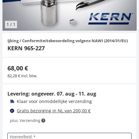
Hangende weegschalen
Orgelschalen
Weegschaal inclusief software
Spannings- en compressiebelastingcellen
Videomicroscopen
Toepassingen voor experts
Suiker
Newton-gewichten
Geluidsniveaumeter
Overig
1
/
1
Kraanweegschalen
Accessoires
Trekapparaten
Externe verlichting
Universele toepassingen
Kleurmeting
Ijking / Conformiteitsbeoordeling volgens NAWI (2014/31/EU)
Bankweegschaal
Microscoop camera's
Accessoires
KERN 965-227
Accessoires
68,00 €
82,28 € incl. btw.
Levering: ongeveer.
07. aug - 11. aug
Klaar voor onmiddellijke verzending
Gratis bezorging in NL van 200,00 €
plus. Verzending
Hoeveelheid: