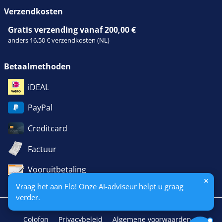
Verzendkosten
Gratis verzending vanaf 200,00 €
anders 16,50 € verzendkosten (NL)
Betaalmethoden
iDEAL
PayPal
Creditcard
Factuur
Vooruitbetaling
Vraag het aan Flo! Onze AI-adviseur helpt u graag
verder.
Colofon
Privacybeleid
Algemene voorwaarden