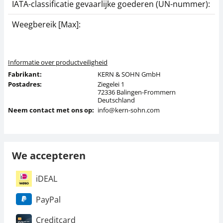
IATA-classificatie gevaarlijke goederen (UN-nummer):
G
Weegbereik [Max]:
5
Informatie over productveiligheid
Fabrikant:
KERN & SOHN GmbH
Postadres:
Ziegelei 1
72336 Balingen-Frommern
Deutschland
Neem contact met ons op:
info@kern-sohn.com
We accepteren
iDEAL
PayPal
Creditcard