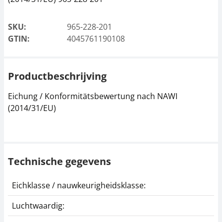
SKU:
965-228-201
GTIN:
4045761190108
Productbeschrijving
Eichung / Konformitätsbewertung nach NAWI
(2014/31/EU)
Technische gegevens
Eichklasse / nauwkeurigheidsklasse:
II
Luchtwaardig:
j