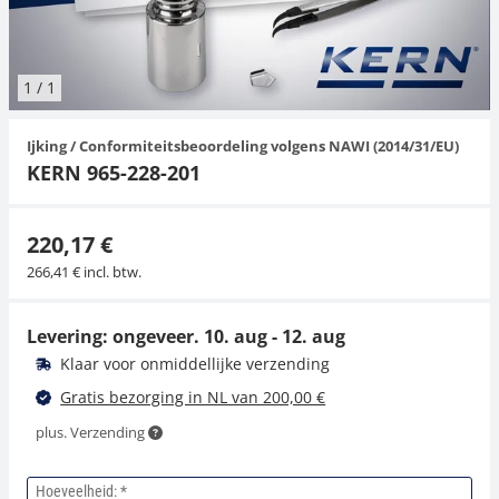
Hangende weegschalen
Orgelschalen
Weegschaal inclusief software
Spannings- en compressiebelastingcellen
Videomicroscopen
Toepassingen voor experts
Suiker
Newton-gewichten
Geluidsniveaumeter
Overig
1
/
1
Kraanweegschalen
Accessoires
Trekapparaten
Externe verlichting
Universele toepassingen
Kleurmeting
Ijking / Conformiteitsbeoordeling volgens NAWI (2014/31/EU)
Bankweegschaal
Microscoop camera's
Accessoires
KERN 965-228-201
Accessoires
220,17 €
266,41 € incl. btw.
Levering: ongeveer.
10. aug - 12. aug
Klaar voor onmiddellijke verzending
Gratis bezorging in NL van 200,00 €
plus. Verzending
Hoeveelheid: