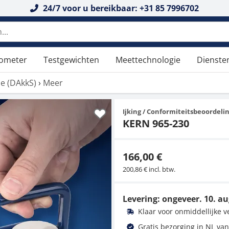
24/7 voor u bereikbaar: +31 85 7996702
tometer
Testgewichten
Meettechnologie
Dienste
tie (DAkkS)
›
Meer
Ijking / Conformiteitsbeoordeli
KERN 965-230
166,00 €
200,86 € incl. btw.
Levering: ongeveer.
10. au
Klaar voor onmiddellijke 
Gratis bezorging in NL van