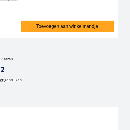
Toevoegen aan winkelmandje
dviseren.
02
er
gebruiken.