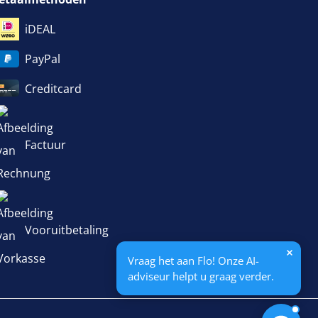
iDEAL
PayPal
Creditcard
Factuur
Vooruitbetaling
Vraag het aan Flo! Onze AI-
adviseur helpt u graag verder.