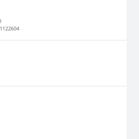
0
1122604