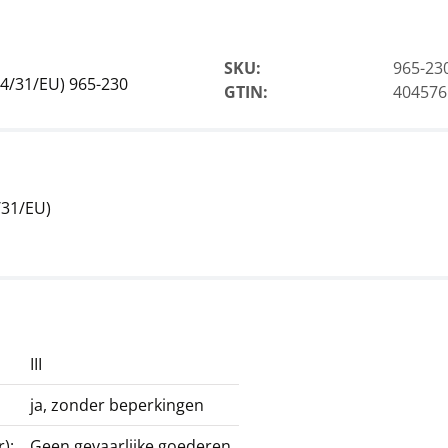
SKU:
965-23
14/31/EU) 965-230
GTIN:
404576
/31/EU)
III
ja, zonder beperkingen
):
Geen gevaarlijke goederen