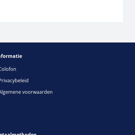
nformatie
Colofon
Privacybeleid
Algemene voorwaarden
etaalmethoden