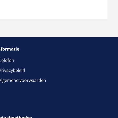
nformatie
Colofon
Privacybeleid
Algemene voorwaarden
etaalmethoden