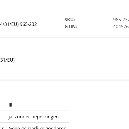
SKU:
965-23
14/31/EU) 965-232
GTIN:
404576
/31/EU)
III
ja, zonder beperkingen
):
Geen gevaarlijke goederen