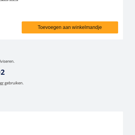
Toevoegen aan winkelmandje
dviseren.
02
er
gebruiken.