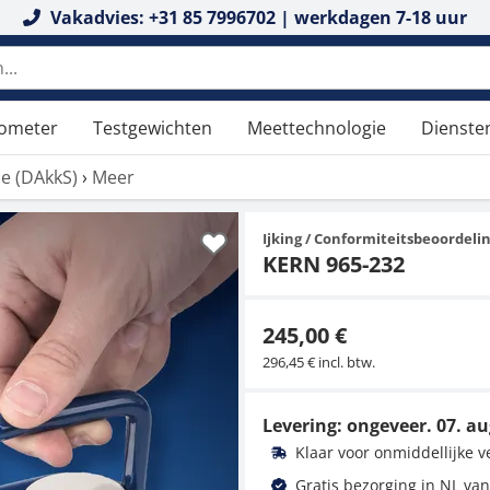
Vakadvies: +31 85 7996702 | werkdagen 7-18 uur
tometer
Testgewichten
Meettechnologie
Dienste
tie (DAkkS)
›
Meer
Ijking / Conformiteitsbeoordeli
KERN 965-232
245,00 €
296,45 € incl. btw.
Levering: ongeveer.
07. au
Klaar voor onmiddellijke 
Gratis bezorging in NL van