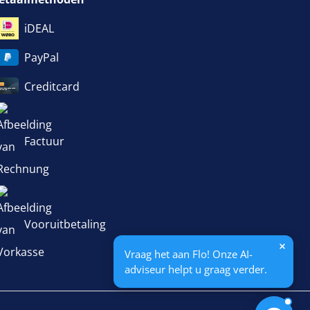
iDEAL
PayPal
Creditcard
Factuur
Vooruitbetaling
Vraag het aan Flo! Onze AI-
adviseur helpt u graag verder.