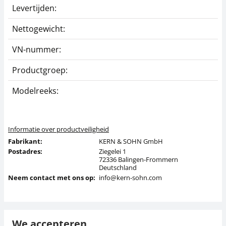
Levertijden:
1
Nettogewicht:
0
VN-nummer:
3
Productgroep:
T
Modelreeks:
F
Informatie over productveiligheid
Fabrikant:
KERN & SOHN GmbH
Postadres:
Ziegelei 1
72336 Balingen-Frommern
Deutschland
Neem contact met ons op:
info@kern-sohn.com
We accepteren