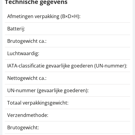
Technische gegevens
Afmetingen verpakking (B×D×H):
8
Batterij:
G
Brutogewicht ca.:
0
Luchtwaardig:
n
IATA-classificatie gevaarlijke goederen (UN-nummer):
N
Nettogewicht ca.:
0
UN-nummer (gevaarlijke goederen):
3
Totaal verpakkingsgewicht:
4
Verzendmethode:
P
Brutogewicht:
0