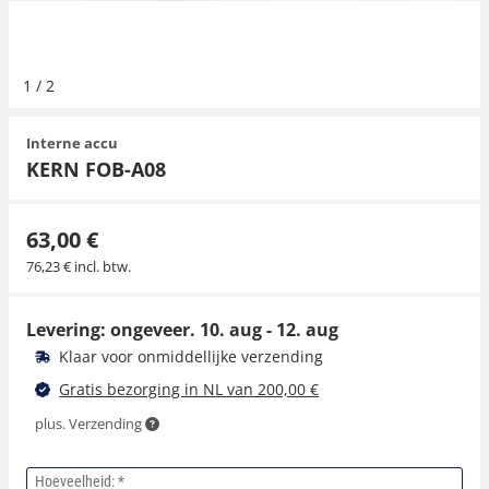
Hangende weegschalen
Orgelschalen
Weegschaal inclusief software
Spannings- en compressiebelastingcellen
Videomicroscopen
Toepassingen voor experts
Suiker
Newton-gewichten
Geluidsniveaumeter
1
/
2
Kraanweegschalen
Accessoires
Trekapparaten
Externe verlichting
Universele toepassingen
Kleurmeting
Interne accu
Bankweegschaal
Microscoop camera's
Accessoires
KERN FOB-A08
Accessoires
63,00 €
76,23 € incl. btw.
Levering: ongeveer.
10. aug - 12. aug
Klaar voor onmiddellijke verzending
Gratis bezorging in NL van 200,00 €
plus. Verzending
Hoeveelheid: