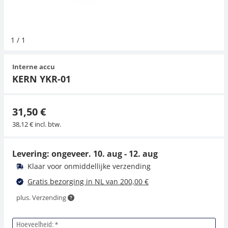
Hangende weegschalen
Orgelschalen
Weegschaal inclusief software
Spannings- en compressiebelastingcellen
Videomicroscopen
Toepassingen voor experts
Suiker
Newton-gewichten
Geluidsniveaumeter
1
/
1
Kraanweegschalen
Accessoires
Trekapparaten
Externe verlichting
Universele toepassingen
Kleurmeting
Interne accu
Bankweegschaal
Microscoop camera's
Accessoires
KERN YKR-01
Accessoires
31,50 €
38,12 € incl. btw.
Levering: ongeveer.
10. aug - 12. aug
Klaar voor onmiddellijke verzending
Gratis bezorging in NL van 200,00 €
plus. Verzending
Hoeveelheid: