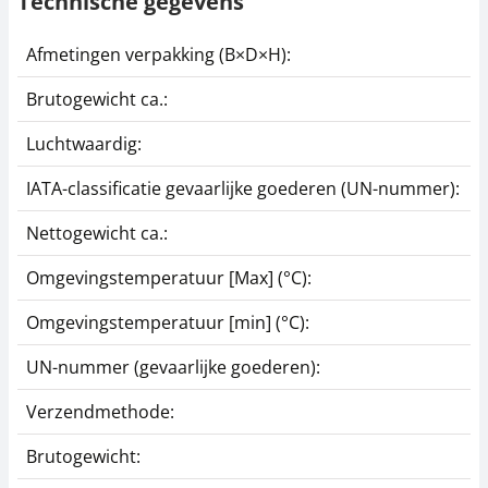
Technische gegevens
Afmetingen verpakking (B×D×H):
5
Brutogewicht ca.:
0
Luchtwaardig:
n
IATA-classificatie gevaarlijke goederen (UN-nummer):
L
Nettogewicht ca.:
0
Omgevingstemperatuur [Max] (°C):
4
Omgevingstemperatuur [min] (°C):
0
UN-nummer (gevaarlijke goederen):
3
Verzendmethode:
P
Brutogewicht:
0