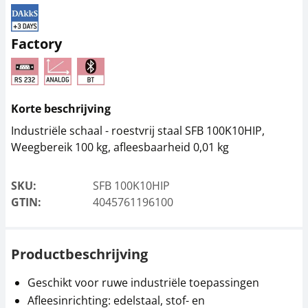
Voedingsadapter
Voedingsadapter
KERN PFB-A02
KERN PFB-A04
Factory
34,20 €
38,70 €
41,38 € incl. btw.
46,83 € incl. btw.
Korte beschrijving
Industriële schaal - roestvrij staal SFB 100K10HIP,
Weegbereik 100 kg, afleesbaarheid 0,01 kg
SKU:
SFB 100K10HIP
GTIN:
4045761196100
Controlegewicht
Tarraschaal KERN RFS-
KERN 346-81
A02
Productbeschrijving
531,00 €
67,50 €
642,51 € incl. btw.
81,68 € incl. btw.
Geschikt voor ruwe industriële toepassingen
Afleesinrichting: edelstaal, stof- en