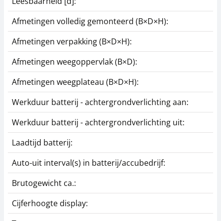
Leesbaarheid [d]:
Gegevensinterface
Interfacekabel CFS-
KERN KFN-A01
A01
Afmetingen volledig gemonteerd (B×D×H):
202,50 €
45,00 €
Afmetingen verpakking (B×D×H):
245,03 € incl. btw.
54,45 € incl. btw.
Afmetingen weegoppervlak (B×D):
Afmetingen weegplateau (B×D×H):
Werkduur batterij - achtergrondverlichting aan:
Werkduur batterij - achtergrondverlichting uit:
Laadtijd batterij:
Voedingsadapter
KERN PFB-A05
Auto-uit interval(s) in batterij/accubedrijf:
34,20 €
Brutogewicht ca.:
41,38 € incl. btw.
Cijferhoogte display: