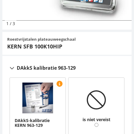
Orgelschalen
Spannings- en compressiebelastingcellen
Videomicroscopen
Toepassingen voor experts
Suiker
Newton-gewichten
Geluidsniveaumeter
Overig
1
/
3
Trekapparaten
Externe verlichting
Universele toepassingen
Kleurmeting
Roestvrijstalen plateauweegschaal
Microscoop camera's
Accessoires
KERN SFB 100K10HIP
Accessoires
DAkkS kalibratie 963-129
is niet vereist
DAkkS-kalibratie
KERN 963-129