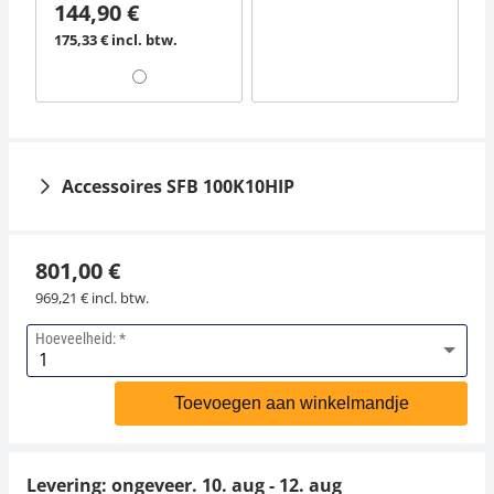
144,90 €
175,33 € incl. btw.
Accessoires SFB 100K10HIP
801,00 €
969,21 € incl. btw.
Hoeveelheid:
Interne accu KERN
Voedingsadapter
GAB-A04
KERN PFB-A03
Toevoegen aan winkelmandje
37,80 €
38,70 €
45,74 € incl. btw.
46,83 € incl. btw.
Levering: ongeveer.
10. aug - 12. aug