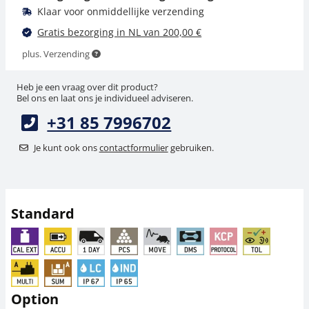
Klaar voor onmiddellijke verzending
Gratis bezorging in NL van 200,00 €
plus. Verzending
Heb je een vraag over dit product?
Bel ons en laat ons je individueel adviseren.
+31 85 7996702
Voedingsadapter
ESD-aardingsset YGR-
KERN YKA-11
01
Je kunt ook ons
contactformulier
gebruiken.
49,50 €
54,00 €
59,89 € incl. btw.
65,34 € incl. btw.
Standard
Option