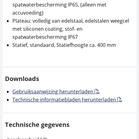
spatwaterbescherming IP65, (alleen met
accuvoeding)
Plateau: volledig van edelstaal, edelstalen weegcel
met siliconen coating, stof- en
spatwaterbescherming IP67
Statief, standaard, Statiefhoogte ca. 400 mm
Thermoprinter KERN
Gegevensinterface
YKC-01
KERN CFS-A04
279,00 €
34,20 €
337,59 € incl. btw.
41,38 € incl. btw.
Downloads
Gebruiksaanwijzing herunterladen
Technische informatiebladen herunterladen
Technische gegevens