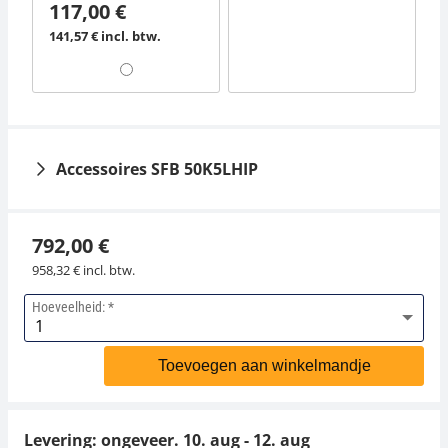
117,00 €
141,57 € incl. btw.
Accessoires SFB 50K5LHIP
792,00 €
958,32 € incl. btw.
Hoeveelheid:
Interne accu KERN
Voedingsadapter
GAB-A04
KERN YKA-11
Toevoegen aan winkelmandje
37,80 €
49,50 €
45,74 € incl. btw.
59,89 € incl. btw.
Levering: ongeveer.
10. aug - 12. aug