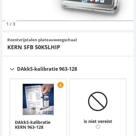
Orgelschalen
Spannings- en compressiebelastingcellen
Videomicroscopen
Toepassingen voor experts
Suiker
Newton-gewichten
Geluidsniveaumeter
Overig
1
/
3
Trekapparaten
Externe verlichting
Universele toepassingen
Kleurmeting
Roestvrijstalen plateauweegschaal
Microscoop camera's
Accessoires
KERN SFB 50K5LHIP
Accessoires
DAkkS-kalibratie 963-128
is niet vereist
DAkkS-kalibratie
KERN 963-128