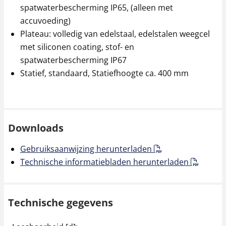
spatwaterbescherming IP65, (alleen met
accuvoeding)
Plateau: volledig van edelstaal, edelstalen weegcel
met siliconen coating, stof- en
spatwaterbescherming IP67
Statief, standaard, Statiefhoogte ca. 400 mm
Thermoprinter KERN
Gegevensinterface
YKC-01
KERN CFS-A04
279,00 €
34,20 €
337,59 € incl. btw.
41,38 € incl. btw.
Downloads
Gebruiksaanwijzing herunterladen
Technische informatiebladen herunterladen
Technische gegevens