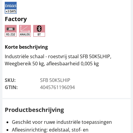
Voedingsadapter
Voedingsadapter
KERN PFB-A02
KERN PFB-A04
Factory
34,20 €
38,70 €
41,38 € incl. btw.
46,83 € incl. btw.
Korte beschrijving
Industriële schaal - roestvrij staal SFB 50K5LHIP,
Weegbereik 50 kg, afleesbaarheid 0,005 kg
SKU:
SFB 50K5LHIP
GTIN:
4045761196094
Voedingsadapter
Tarraschaal KERN RFS-
KERN PFB-A03
A02
Productbeschrijving
38,70 €
67,50 €
46,83 € incl. btw.
81,68 € incl. btw.
Geschikt voor ruwe industriële toepassingen
Afleesinrichting: edelstaal, stof- en