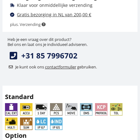
Klaar voor onmiddellijke verzending
Gratis bezorging in NL van 200,00 €
plus. Verzending
Heb je een vraag over dit product?
Bel ons en laat ons je individueel adviseren.
+31 85 7996702
Rollenbaan KERN
ESD-aardingsset YGR-
YRO-01
01
Je kunt ook ons
contactformulier
gebruiken.
747,00 €
54,00 €
903,87 € incl. btw.
65,34 € incl. btw.
Standard
Option