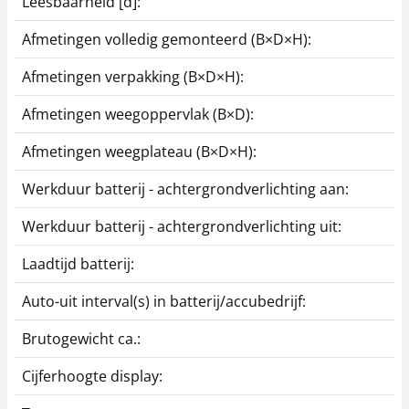
Leesbaarheid [d]:
Gegevensinterface
Interfacekabel CFS-
KERN KFN-A01
A01
Afmetingen volledig gemonteerd (B×D×H):
202,50 €
45,00 €
Afmetingen verpakking (B×D×H):
245,03 € incl. btw.
54,45 € incl. btw.
Afmetingen weegoppervlak (B×D):
Afmetingen weegplateau (B×D×H):
Werkduur batterij - achtergrondverlichting aan:
Werkduur batterij - achtergrondverlichting uit:
Laadtijd batterij:
Voedingsadapter
KERN PFB-A05
Auto-uit interval(s) in batterij/accubedrijf:
34,20 €
Brutogewicht ca.:
41,38 € incl. btw.
Cijferhoogte display: