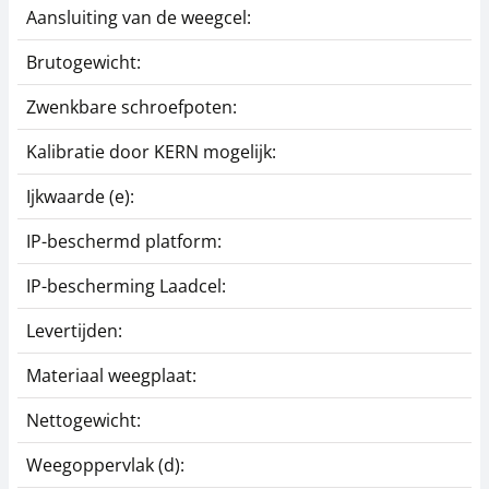
Aansluiting van de weegcel:
6
Brutogewicht:
1
Zwenkbare schroefpoten:
J
Kalibratie door KERN mogelijk:
J
Ijkwaarde (e):
2
IP-beschermd platform:
I
IP-bescherming Laadcel:
I
Levertijden:
2
Materiaal weegplaat:
R
Nettogewicht:
1
Weegoppervlak (d):
1