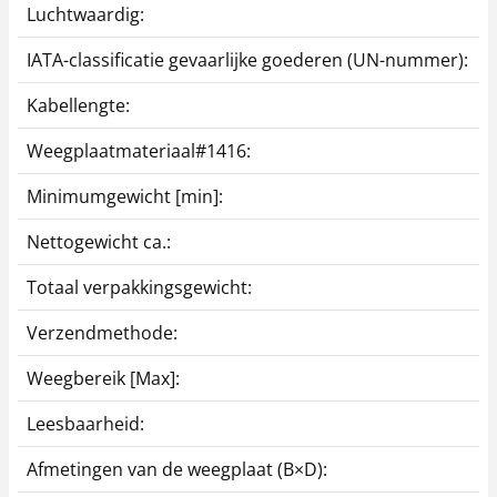
Luchtwaardig:
j
IATA-classificatie gevaarlijke goederen (UN-nummer):
G
Kabellengte:
5
Weegplaatmateriaal#1416:
R
Minimumgewicht [min]:
4
Nettogewicht ca.:
1
Totaal verpakkingsgewicht:
6
Verzendmethode:
E
Weegbereik [Max]:
6
Leesbaarheid:
2
Afmetingen van de weegplaat (B×D):
1