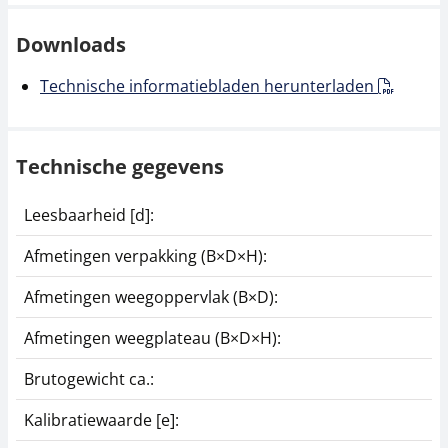
Downloads
Technische informatiebladen herunterladen
Technische gegevens
Leesbaarheid [d]:
2
Afmetingen verpakking (B×D×H):
1
Afmetingen weegoppervlak (B×D):
1
Afmetingen weegplateau (B×D×H):
1
Brutogewicht ca.:
1
Kalibratiewaarde [e]:
2