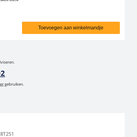
Toevoegen aan winkelmandje
dviseren.
02
er
gebruiken.
78T251