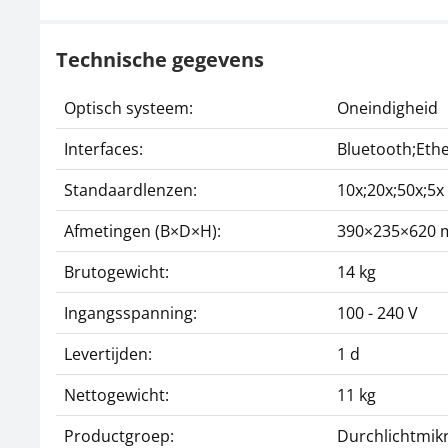
Technische gegevens
Optisch systeem:
Oneindigheid
Interfaces:
Bluetooth;Eth
Standaardlenzen:
10x;20x;50x;5x
Afmetingen (B×D×H):
390×235×620
Brutogewicht:
14 kg
Ingangsspanning:
100 - 240 V
Levertijden:
1 d
Nettogewicht:
11 kg
Productgroep:
Durchlichtmik