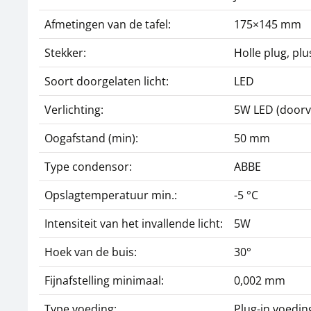
Afmetingen van de tafel:
175×145 mm
Stekker:
Holle plug, pl
Soort doorgelaten licht:
LED
Verlichting:
5W LED (doorval
Oogafstand (min):
50 mm
Type condensor:
ABBE
Opslagtemperatuur min.:
-5 °C
Intensiteit van het invallende licht:
5W
Hoek van de buis:
30°
Fijnafstelling minimaal:
0,002 mm
Type voeding:
Plug-in voedin