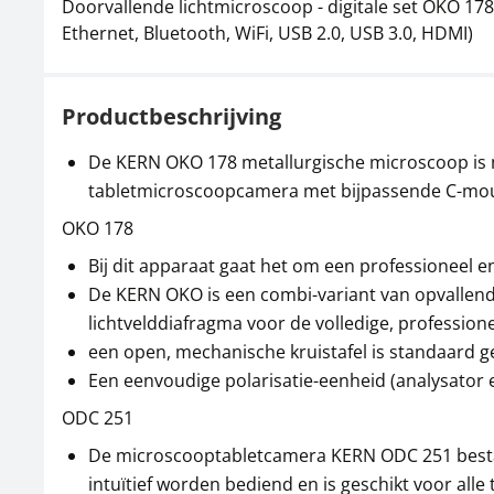
Doorvallende lichtmicroscoop - digitale set OKO 178
Ethernet, Bluetooth, WiFi, USB 2.0, USB 3.0, HDMI)
Productbeschrijving
De KERN OKO 178 metallurgische microscoop is nu
tabletmicroscoopcamera met bijpassende C-mo
OKO 178
Bij dit apparaat gaat het om een professioneel 
De KERN OKO is een combi-variant van opvallend 
lichtvelddiafragma voor de volledige, profession
een open, mechanische kruistafel is standaard g
Een eenvoudige polarisatie-eenheid (analysator e
ODC 251
De microscooptabletcamera KERN ODC 251 bestaa
intuïtief worden bediend en is geschikt voor al