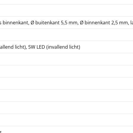
us binnenkant, Ø buitenkant 5,5 mm, Ø binnenkant 2,5 mm,
lend licht), 5W LED (invallend licht)
g