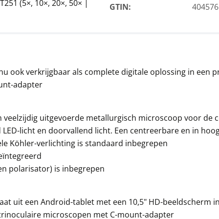
T251 (5×, 10×, 20×, 50× |
GTIN:
404576
 ook verkrijgbaar als complete digitale oplossing in een 
unt-adapter
en veelzijdig uitgevoerde metallurgisch microscoop voor de
LED-licht en doorvallend licht. Een centreerbare en in ho
ele Köhler-verlichting is standaard inbegrepen
eïntegreerd
n polarisator) is inbegrepen
t uit een Android-tablet met een 10,5" HD-beeldscherm i
le trinoculaire microscopen met C-mount-adapter