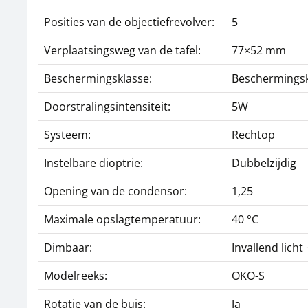
Posities van de objectiefrevolver:
5
Verplaatsingsweg van de tafel:
77×52 mm
Beschermingsklasse:
Beschermingskla
Doorstralingsintensiteit:
5W
Systeem:
Rechtop
Instelbare dioptrie:
Dubbelzijdig
Opening van de condensor:
1,25
Maximale opslagtemperatuur:
40 °C
Dimbaar:
Invallend licht
Modelreeks:
OKO-S
Rotatie van de buis:
Ja