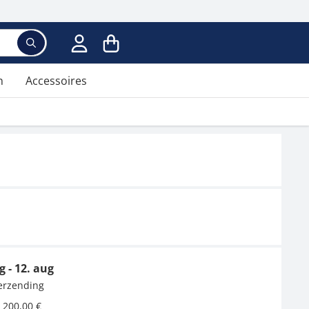
Voer een zoekterm in; er verschijnen suggesties ter
n
Accessoires
g - 12. aug
verzending
 200,00 €