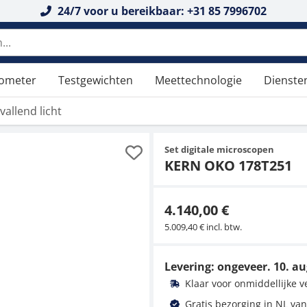
24/7 voor u bereikbaar: +31 85 7996702
n doorzoeken
tometer
Testgewichten
Meettechnologie
Dienste
allend licht
Set digitale microscopen
KERN OKO 178T251
4.140,00 €
5.009,40 € incl. btw.
Levering: ongeveer.
10. au
Klaar voor onmiddellijke 
Gratis bezorging in NL van