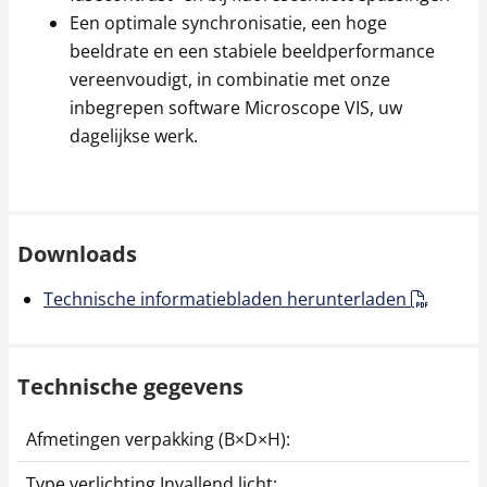
59,89 € incl. btw.
103,46 € incl. btw.
Een optimale synchronisatie, een hoge
beeldrate en een stabiele beeldperformance
vereenvoudigt, in combinatie met onze
inbegrepen software Microscope VIS, uw
dagelijkse werk.
Adapter KERN OZB-
Voedingsadapter
Downloads
A4811
KERN YKK-01
Technische informatiebladen herunterladen
94,50 €
44,10 €
114,35 € incl. btw.
53,36 € incl. btw.
Technische gegevens
Afmetingen verpakking (B×D×H):
Type verlichting Invallend licht: