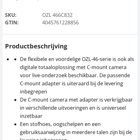
SKU:
OZL 466C832
GTIN:
4045761228856
Gesoldeerde
Microscoop objectiev
beschermlens KERN
KERN OZB-A4642
OZB-A4646
Productbeschrijving
81,00 €
36,00 €
98,01 € incl. btw.
De flexibele en voordelige OZL-46-serie is ook als
43,56 € incl. btw.
digitale totaaloplossing met C-mount camera
voor live-onderzoek beschikbaar. De passende
C-mount adapter is uiteraard bij de levering
inbegrepen
De C-mount camera met adapter is verkrijgbaar
in verschillende uitvoeringen en is universeel
inzetbaar
Een stofhoes, oogschelpen en een
Stofhoes KERN OBB-
Oculair Adapter KERN
gebruiksaanwijzing in meerdere talen zijn bij de
A1387
ODC-A8107