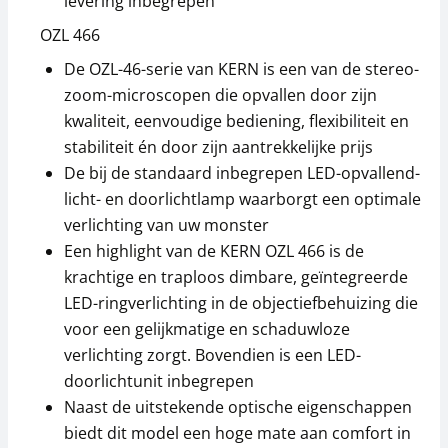
levering inbegrepen
31,50 €
22,50 €
OZL 466
38,12 € incl. btw.
27,22 € incl. btw.
De OZL-46-serie van KERN is een van de stereo-
zoom-microscopen die opvallen door zijn
kwaliteit, eenvoudige bediening, flexibiliteit en
stabiliteit én door zijn aantrekkelijke prijs
De bij de standaard inbegrepen LED-opvallend-
licht- en doorlichtlamp waarborgt een optimale
verlichting van uw monster
Een highlight van de KERN OZL 466 is de
Oculair Adapter KERN
Oculair Adapter KERN
ODC-A8106
ODC-A8105
krachtige en traploos dimbare, geïntegreerde
LED-ringverlichting in de objectiefbehuizing die
22,50 €
63,00 €
voor een gelijkmatige en schaduwloze
27,22 € incl. btw.
76,23 € incl. btw.
verlichting zorgt. Bovendien is een LED-
doorlichtunit inbegrepen
Naast de uitstekende optische eigenschappen
biedt dit model een hoge mate aan comfort in