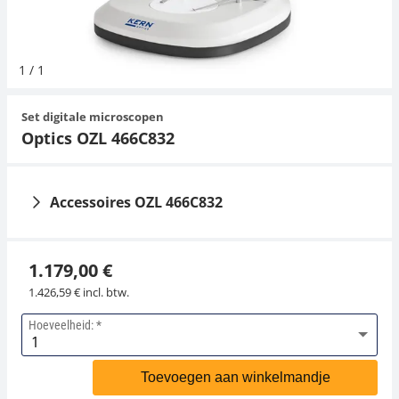
Hangende weegschalen
Orgelschalen
Weegschaal inclusief software
Spannings- en compressiebelastingcellen
Toepassingen voor experts
Suiker
Newton-gewichten
Geluidsniveaumeter
Overig
1
/
1
Kraanweegschalen
Accessoires
Trekapparaten
Universele toepassingen
Kleurmeting
Set digitale microscopen
Bankweegschaal
Accessoires
Optics OZL 466C832
Accessoires OZL 466C832
1.179,00 €
1.426,59 € incl. btw.
Hoeveelheid:
Adapter KERN OZB-
Inzetstuk voor
A4809
Standaard KERN OZB-
Toevoegen aan winkelmandje
A4670