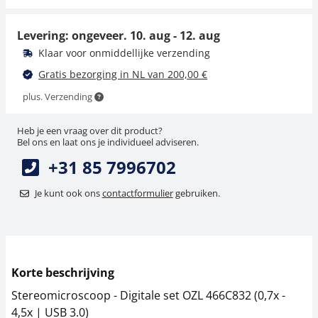
49,50 €
22,50 €
59,89 € incl. btw.
Levering: ongeveer.
10. aug - 12. aug
27,22 € incl. btw.
Klaar voor onmiddellijke verzending
Gratis bezorging in NL van 200,00 €
plus. Verzending
Heb je een vraag over dit product?
Bel ons en laat ons je individueel adviseren.
+31 85 7996702
Microscoop oculair
Voedingsadapter
Je kunt ook ons
contactformulier
gebruiken.
KERN OZB-A4635
KERN MLB-A07
58,50 €
38,70 €
70,79 € incl. btw.
46,83 € incl. btw.
Korte beschrijving
Stereomicroscoop - Digitale set OZL 466C832 (0,7x -
4,5x | USB 3.0)