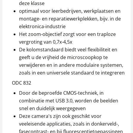
deze klasse
optimaal voor leerbedrijven, werkplaatsen en
montage- en reparatiewerkplekken, bijv. in de
elektronica-industrie
Microscoop oculair
Microscoop oculair
KERN OZB-A4634
KERN OZB-A4633
Het zoom-objectief zorgt voor een traploze
vergroting van 0,7x-4,5x
54,00 €
49,50 €
De kolomstandaard biedt veel flexibiliteit en
65,34 € incl. btw.
59,89 € incl. btw.
geeft u de vrijheid de microscoopkop te
verwijderen en in andere modulaire systemen,
zoals in een universele standaard te integreren
ODC 832
Door de beproefde CMOS-techniek, in
combinatie met USB 3.0, worden de beelden
snel en duidelijk weergegeven
Microscoop oculair
Adapter KERN OZB-
Deze camera's zijn ook geschikt voor
KERN OZB-A4632
A4810
veeleisende applicaties, zoals in donkerveld-,
49,50 €
85,50 €
fasecontrast- en bij fluorescentietoepassingen