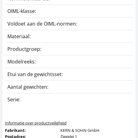
OIML-klasse:
E
Voldoet aan de OIML-normen:
J
Materiaal:
G
Productgroep:
O
Modelreeks:
3
Etui van de gewichtsset:
i
Aantal gewichten:
2
Serie:
3
Informatie over productveiligheid
Fabrikant:
KERN & SOHN GmbH
Postadres:
Ziegelei 1