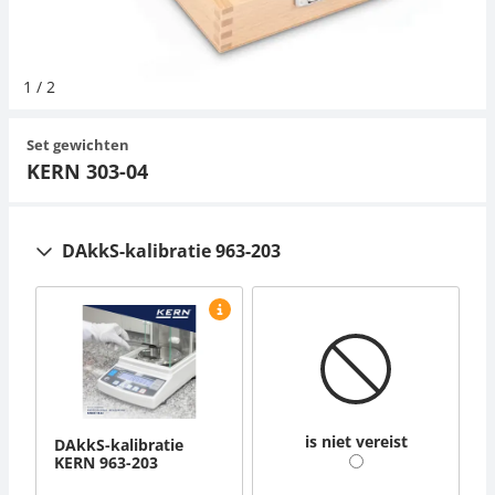
Hangende weegschalen
Orgelschalen
Weegschaal inclusief software
Spannings- en compressiebelastingcellen
Videomicroscopen
Toepassingen voor experts
Suiker
Newton-gewichten
Geluidsniveaumeter
Overig
1
/
2
Kraanweegschalen
Accessoires
Trekapparaten
Externe verlichting
Universele toepassingen
Kleurmeting
Set gewichten
Bankweegschaal
Microscoop camera's
Accessoires
KERN 303-04
Accessoires
DAkkS-kalibratie 963-203
is niet vereist
DAkkS-kalibratie
KERN 963-203