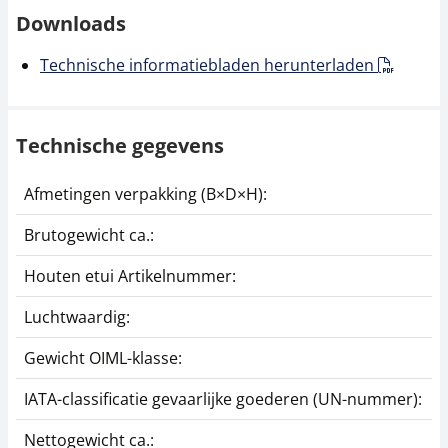
Downloads
Technische informatiebladen herunterladen
Technische gegevens
Afmetingen verpakking (B×D×H):
1
Brutogewicht ca.:
1
Houten etui Artikelnummer:
3
Luchtwaardig:
j
Gewicht OIML-klasse:
E
IATA-classificatie gevaarlijke goederen (UN-nummer):
G
Nettogewicht ca.:
1