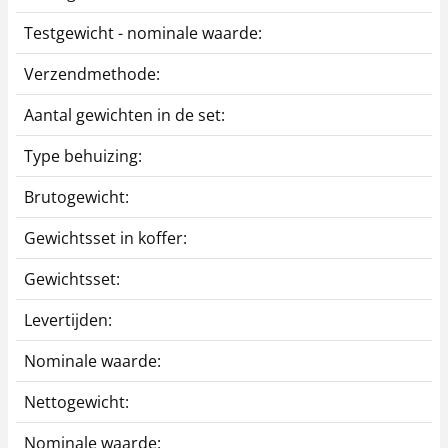
Testgewicht - nominale waarde:
1
Verzendmethode:
P
Aantal gewichten in de set:
2
Type behuizing:
I
Brutogewicht:
1
Gewichtsset in koffer:
I
Gewichtsset:
J
Levertijden:
1
Nominale waarde:
1
Nettogewicht:
1
Nominale waarde:
1