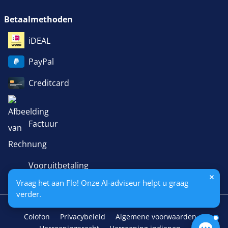
Betaalmethoden
iDEAL
PayPal
Creditcard
Factuur
Vooruitbetaling
Vraag het aan Flo! Onze AI-adviseur helpt u graag
verder.
Colofon
Privacybeleid
Algemene voorwaarden