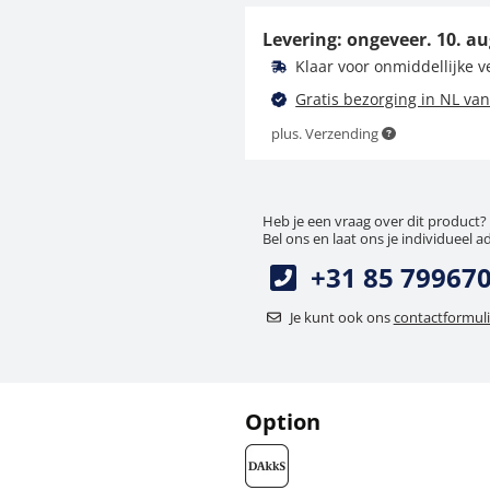
313-040-600
Levering: ongeveer.
10. au
98,10 €
Klaar voor onmiddellijke 
118,70 € incl. btw.
Gratis bezorging in NL van
plus. Verzending
Heb je een vraag over dit product?
Bel ons en laat ons je individueel a
+31 85 79967
Je kunt ook ons
contactformuli
Option