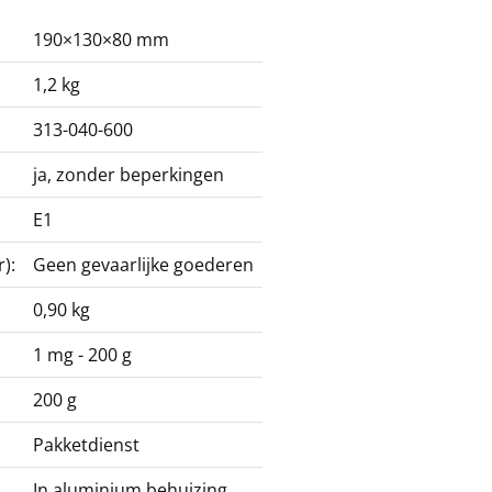
190×130×80 mm
1,2 kg
313-040-600
ja, zonder beperkingen
E1
):
Geen gevaarlijke goederen
0,90 kg
1 mg - 200 g
200 g
Pakketdienst
In aluminium behuizing