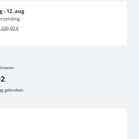
g - 12. aug
verzending
 200,00 €
dviseren.
02
er
gebruiken.