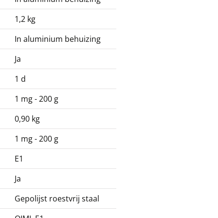
1,2 kg
In aluminium behuizing
Ja
1 d
1 mg - 200 g
0,90 kg
1 mg - 200 g
E1
Ja
Gepolijst roestvrij staal