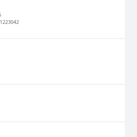
6
1223042