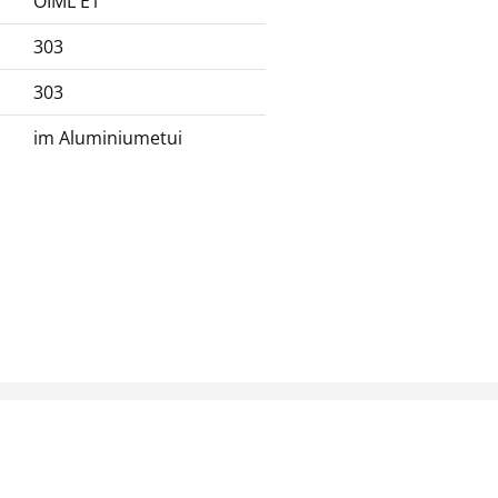
OIML E1
303
303
im Aluminiumetui