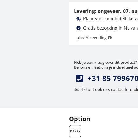
314-030-600
Levering: ongeveer.
07. au
88,20 €
Klaar voor onmiddellijke 
106,72 € incl. btw.
Gratis bezorging in NL van
plus. Verzending
Heb je een vraag over dit product?
Bel ons en laat ons je individueel a
+31 85 79967
Je kunt ook ons
contactformuli
Option