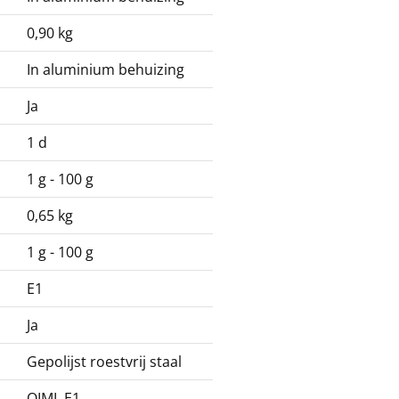
0,90 kg
In aluminium behuizing
Ja
1 d
1 g - 100 g
0,65 kg
1 g - 100 g
E1
Ja
Gepolijst roestvrij staal
OIML E1