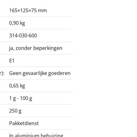
165×125×75 mm
0,90 kg
314-030-600
ja, zonder beperkingen
E1
):
Geen gevaarlijke goederen
0,65 kg
1 g - 100 g
250 g
Pakketdienst
In aluminium behuizing