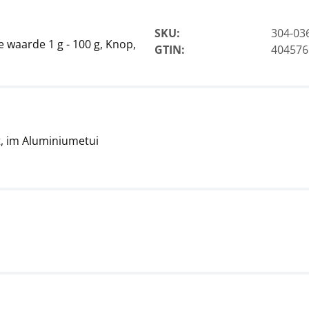
SKU:
304-03
 waarde 1 g - 100 g, Knop,
GTIN:
404576
rt, im Aluminiumetui