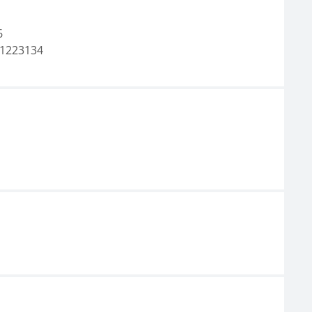
6
1223134