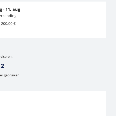
g - 11. aug
verzending
 200,00 €
dviseren.
02
er
gebruiken.