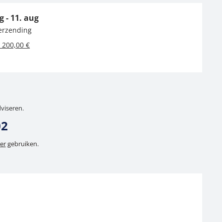
g - 11. aug
verzending
 200,00 €
dviseren.
02
er
gebruiken.