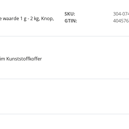
SKU:
304-07
 waarde 1 g - 2 kg, Knop,
GTIN:
404576
, im Kunststoffkoffer