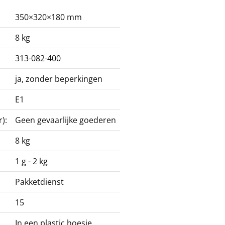
350×320×180 mm
8 kg
313-082-400
ja, zonder beperkingen
E1
):
Geen gevaarlijke goederen
8 kg
1 g - 2 kg
Pakketdienst
15
In een plastic hoesje