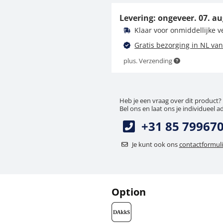
gewichtenetui KERN
313-082-400
Levering: ongeveer.
07. au
193,50 €
Klaar voor onmiddellijke 
234,14 € incl. btw.
Gratis bezorging in NL van
plus. Verzending
Heb je een vraag over dit product?
Bel ons en laat ons je individueel a
+31 85 79967
Je kunt ook ons
contactformuli
Option