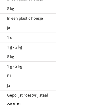
8 kg
In een plastic hoesje
Ja
1 d
1 g - 2 kg
8 kg
1 g - 2 kg
E1
Ja
Gepolijst roestvrij staal
OIML E1