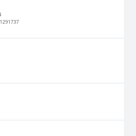
4
1291737