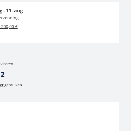
g - 11. aug
verzending
 200,00 €
dviseren.
02
er
gebruiken.