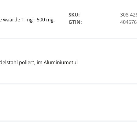
SKU:
308-42
e waarde 1 mg - 500 mg,
GTIN:
404576
delstahl poliert, im Aluminiumetui