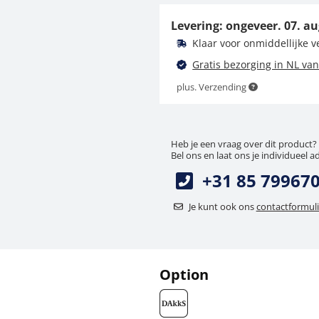
313-010-600
Levering: ongeveer.
07. au
63,00 €
Klaar voor onmiddellijke 
76,23 € incl. btw.
Gratis bezorging in NL van
plus. Verzending
Heb je een vraag over dit product?
Bel ons en laat ons je individueel a
+31 85 79967
Je kunt ook ons
contactformuli
Option