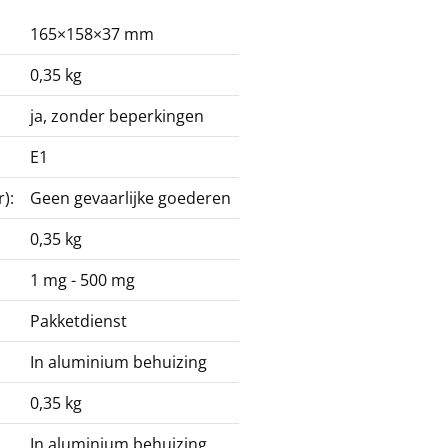
165×158×37 mm
0,35 kg
ja, zonder beperkingen
E1
):
Geen gevaarlijke goederen
0,35 kg
1 mg - 500 mg
Pakketdienst
In aluminium behuizing
0,35 kg
In aluminium behuizing