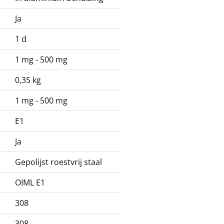
Ja
1 d
1 mg - 500 mg
0,35 kg
1 mg - 500 mg
E1
Ja
Gepolijst roestvrij staal
OIML E1
308
308