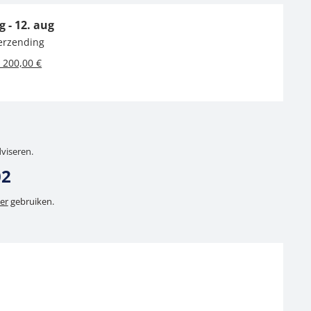
g - 12. aug
verzending
 200,00 €
dviseren.
02
er
gebruiken.