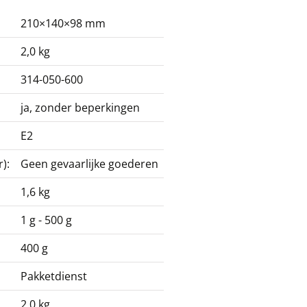
210×140×98 mm
2,0 kg
314-050-600
ja, zonder beperkingen
E2
):
Geen gevaarlijke goederen
1,6 kg
1 g - 500 g
400 g
Pakketdienst
2,0 kg