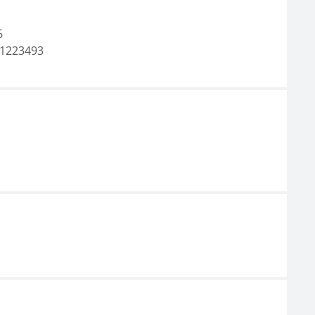
6
1223493