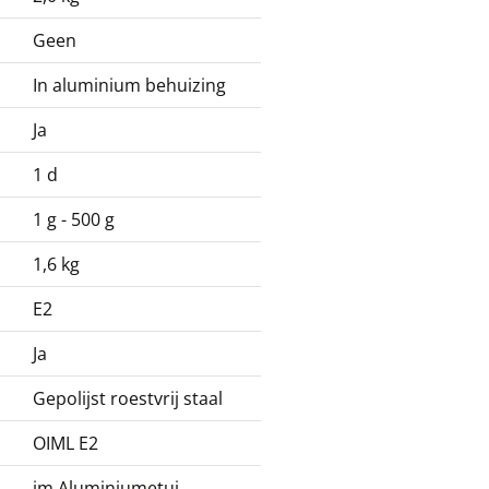
Geen
In aluminium behuizing
Ja
1 d
1 g - 500 g
1,6 kg
E2
Ja
Gepolijst roestvrij staal
OIML E2
im Aluminiumetui