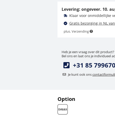
KERN 314-050-600
Levering: ongeveer.
10. au
114,30 €
Klaar voor onmiddellijke 
138,30 € incl. btw.
Gratis bezorging in NL van
plus. Verzending
Heb je een vraag over dit product?
Bel ons en laat ons je individueel a
+31 85 79967
Je kunt ook ons
contactformuli
Option