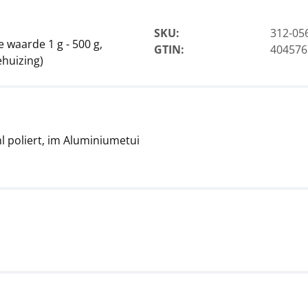
SKU:
312-05
 waarde 1 g - 500 g,
GTIN:
404576
ehuizing)
l poliert, im Aluminiumetui