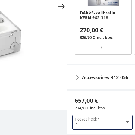
DAkkS-kalibratie
KERN 962-318
270,00 €
326,70 € incl. btw.
Accessoires 312-056
657,00 €
794,97 € incl. btw.
Hoeveelheid:
Etui voor gewichten