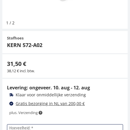
Hangende weegschalen
Orgelschalen
Weegschaal inclusief software
Spannings- en compressiebelastingcellen
Videomicroscopen
Toepassingen voor experts
Suiker
Newton-gewichten
Geluidsniveaumeter
1
/
2
Kraanweegschalen
Accessoires
Trekapparaten
Externe verlichting
Universele toepassingen
Kleurmeting
Stofhoes
Bankweegschaal
Microscoop camera's
Accessoires
KERN 572-A02
Accessoires
31,50 €
38,12 € incl. btw.
Levering: ongeveer.
10. aug - 12. aug
Klaar voor onmiddellijke verzending
Gratis bezorging in NL van 200,00 €
plus. Verzending
Hoeveelheid: