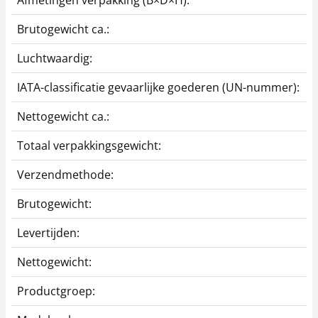
Afmetingen verpakking (B×D×H):
3
Brutogewicht ca.:
0
Luchtwaardig:
j
IATA-classificatie gevaarlijke goederen (UN-nummer):
G
Nettogewicht ca.:
0
Totaal verpakkingsgewicht:
5
Verzendmethode:
P
Brutogewicht:
0
Levertijden:
1
Nettogewicht:
0
Productgroep:
Z