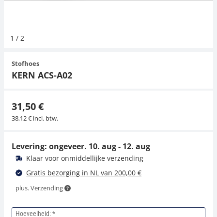
Hangende weegschalen
Orgelschalen
Weegschaal inclusief software
Spannings- en compressiebelastingcellen
Videomicroscopen
Toepassingen voor experts
Suiker
Newton-gewichten
Geluidsniveaumeter
1
/
2
Kraanweegschalen
Accessoires
Trekapparaten
Externe verlichting
Universele toepassingen
Kleurmeting
Stofhoes
Bankweegschaal
Microscoop camera's
Accessoires
KERN ACS-A02
Accessoires
31,50 €
38,12 € incl. btw.
Levering: ongeveer.
10. aug - 12. aug
Klaar voor onmiddellijke verzending
Gratis bezorging in NL van 200,00 €
plus. Verzending
Hoeveelheid: