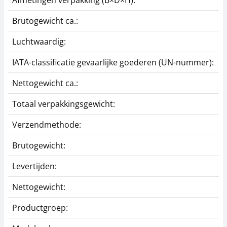
Afmetingen verpakking (B×D×H):
2
Brutogewicht ca.:
0
Luchtwaardig:
j
IATA-classificatie gevaarlijke goederen (UN-nummer):
G
Nettogewicht ca.:
0
Totaal verpakkingsgewicht:
1
Verzendmethode:
P
Brutogewicht:
0
Levertijden:
1
Nettogewicht:
0
Productgroep:
Z