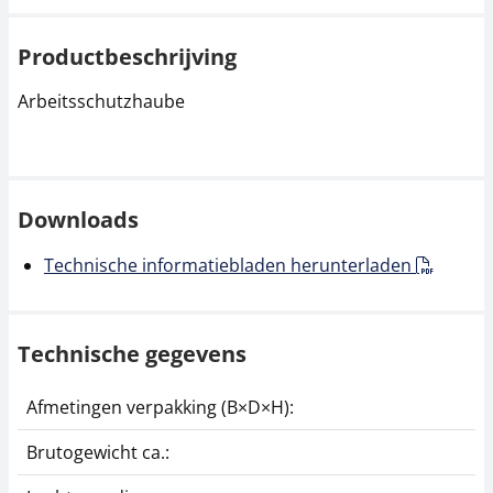
Productbeschrijving
Arbeitsschutzhaube
Downloads
Technische informatiebladen herunterladen
Technische gegevens
Afmetingen verpakking (B×D×H):
3
Brutogewicht ca.:
0