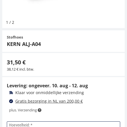
Hangende weegschalen
Orgelschalen
Weegschaal inclusief software
Spannings- en compressiebelastingcellen
Videomicroscopen
Toepassingen voor experts
Suiker
Newton-gewichten
Geluidsniveaumeter
1
/
2
Kraanweegschalen
Accessoires
Trekapparaten
Externe verlichting
Universele toepassingen
Kleurmeting
Stofhoes
Bankweegschaal
Microscoop camera's
Accessoires
KERN ALJ-A04
Accessoires
31,50 €
38,12 € incl. btw.
Levering: ongeveer.
10. aug - 12. aug
Klaar voor onmiddellijke verzending
Gratis bezorging in NL van 200,00 €
plus. Verzending
Hoeveelheid: