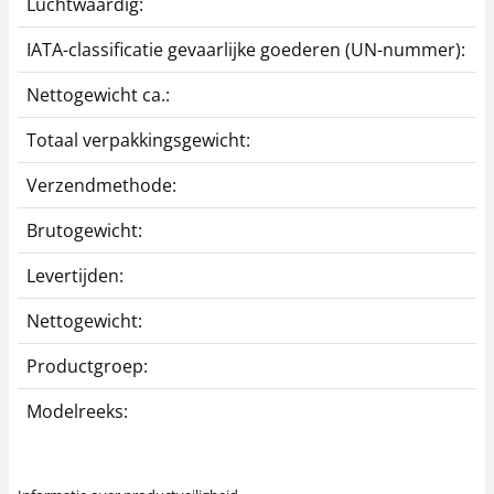
Luchtwaardig:
j
IATA-classificatie gevaarlijke goederen (UN-nummer):
G
Nettogewicht ca.:
0
Totaal verpakkingsgewicht:
1
Verzendmethode:
P
Brutogewicht:
0
Levertijden:
1
Nettogewicht:
0
Productgroep:
Z
Modelreeks:
A