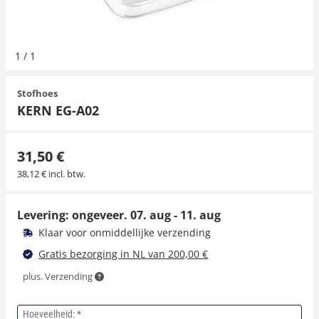
Hangende weegschalen
Orgelschalen
Weegschaal inclusief software
Spannings- en compressiebelastingcellen
Videomicroscopen
Toepassingen voor experts
Suiker
Newton-gewichten
Geluidsniveaumeter
1
/
1
Kraanweegschalen
Accessoires
Trekapparaten
Externe verlichting
Universele toepassingen
Kleurmeting
Stofhoes
Bankweegschaal
Microscoop camera's
Accessoires
KERN EG-A02
Accessoires
31,50 €
38,12 € incl. btw.
Levering: ongeveer.
07. aug - 11. aug
Klaar voor onmiddellijke verzending
Gratis bezorging in NL van 200,00 €
plus. Verzending
Hoeveelheid: