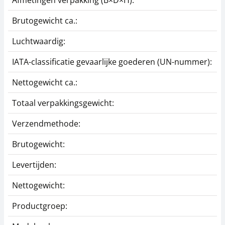
Afmetingen verpakking (B×D×H):
2
Brutogewicht ca.:
0
Luchtwaardig:
j
IATA-classificatie gevaarlijke goederen (UN-nummer):
G
Nettogewicht ca.:
0
Totaal verpakkingsgewicht:
1
Verzendmethode:
P
Brutogewicht:
0
Levertijden:
1
Nettogewicht:
0
Productgroep:
Z