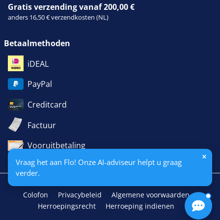
Gratis verzending vanaf 200,00 €
anders 16,50 € verzendkosten (NL)
Betaalmethoden
iDEAL
PayPal
Creditcard
Factuur
Vooruitbetaling
Vraag het aan Flo! Onze AI-adviseur helpt u graag
verder.
Colofon
Privacybeleid
Algemene voorwaarden
Herroepingsrecht
Herroeping indienen