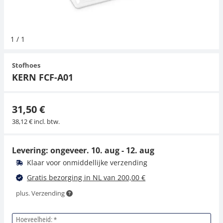
Hangende weegschalen
Orgelschalen
Weegschaal inclusief software
Spannings- en compressiebelastingcellen
Videomicroscopen
Toepassingen voor experts
Suiker
Newton-gewichten
Geluidsniveaumeter
1
/
1
Kraanweegschalen
Accessoires
Trekapparaten
Externe verlichting
Universele toepassingen
Kleurmeting
Stofhoes
Bankweegschaal
Microscoop camera's
Accessoires
KERN FCF-A01
Accessoires
31,50 €
38,12 € incl. btw.
Levering: ongeveer.
10. aug - 12. aug
Klaar voor onmiddellijke verzending
Gratis bezorging in NL van 200,00 €
plus. Verzending
Hoeveelheid: