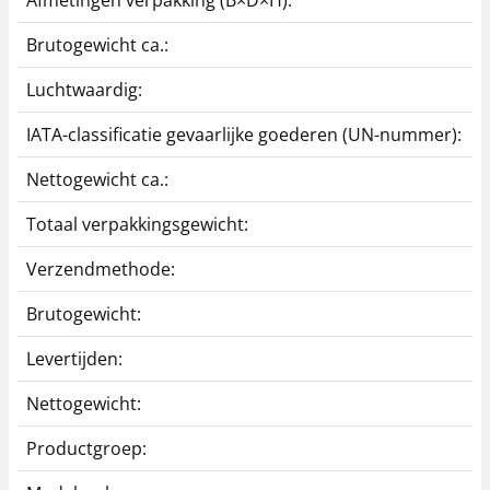
Afmetingen verpakking (B×D×H):
3
Brutogewicht ca.:
0
Luchtwaardig:
j
IATA-classificatie gevaarlijke goederen (UN-nummer):
G
Nettogewicht ca.:
0
Totaal verpakkingsgewicht:
1
Verzendmethode:
P
Brutogewicht:
0
Levertijden:
1
Nettogewicht:
0
Productgroep:
T