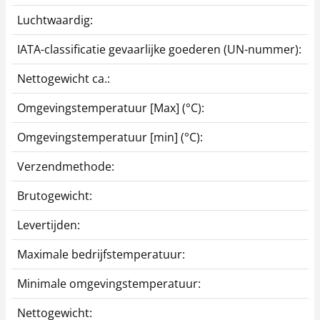
Luchtwaardig:
j
IATA-classificatie gevaarlijke goederen (UN-nummer):
G
Nettogewicht ca.:
0
Omgevingstemperatuur [Max] (°C):
6
Omgevingstemperatuur [min] (°C):
-
Verzendmethode:
P
Brutogewicht:
0
Levertijden:
1
Maximale bedrijfstemperatuur:
6
Minimale omgevingstemperatuur:
-
Nettogewicht:
0