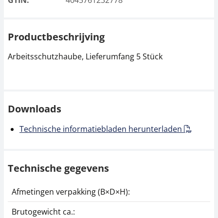
GTIN:
4045761232778
Productbeschrijving
Arbeitsschutzhaube, Lieferumfang 5 Stück
Downloads
Technische informatiebladen herunterladen
Technische gegevens
Afmetingen verpakking (B×D×H):
2
Brutogewicht ca.:
0