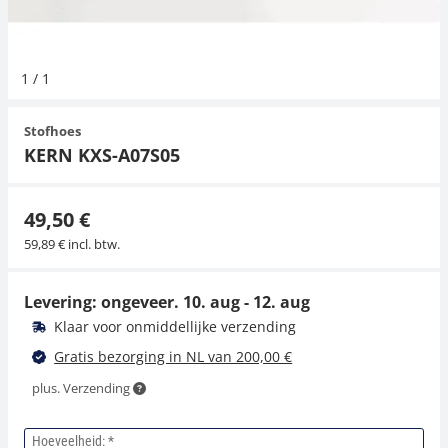
Hangende weegschalen
Orgelschalen
Weegschaal inclusief software
Spannings- en compressiebelastingcellen
Videomicroscopen
Toepassingen voor experts
Suiker
Newton-gewichten
Geluidsniveaumeter
1
/
1
Kraanweegschalen
Accessoires
Trekapparaten
Externe verlichting
Universele toepassingen
Kleurmeting
Stofhoes
Bankweegschaal
Microscoop camera's
Accessoires
KERN KXS-A07S05
Accessoires
49,50 €
59,89 € incl. btw.
Levering: ongeveer.
10. aug - 12. aug
Klaar voor onmiddellijke verzending
Gratis bezorging in NL van 200,00 €
plus. Verzending
Hoeveelheid: