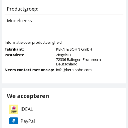
Productgroep:
P
Modelreeks:
K
Informatie over productveiligheid
Fabrikant:
KERN & SOHN GmbH
Postadres:
Ziegelei 1
72336 Balingen-Frommern
Deutschland
Neem contact met ons op:
info@kern-sohn.com
We accepteren
iDEAL
PayPal